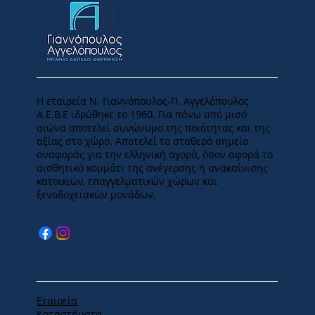
Η εταιρεία Ν. Γιαννόπουλος-Π. Αγγελόπουλος
Α.Ε.Β.Ε ιδρύθηκε το 1960. Για πάνω από μισό
αιώνα αποτελεί συνώνυμο της ποιότητας και της
αξίας στο χώρο. Αποτελεί το σταθερό σημείο
αναφοράς για την ελληνική αγορά, όσον αφορά το
αισθητικό κομμάτι της ανέγερσης ή ανακαίνισης
κατοικιών, επαγγελματικών χώρων και
ξενοδοχειακών μονάδων.
MENU
Εταιρεία
Καταστήματα