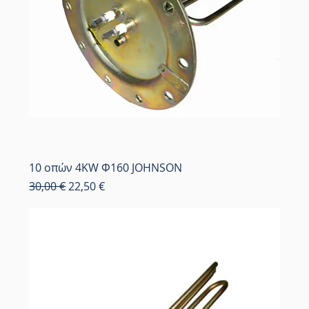
10 οπών 4KW Φ160 JOHNSON
Κανονική τιμή
Τιμή Έκπτωσης
30,00 €
22,50 €