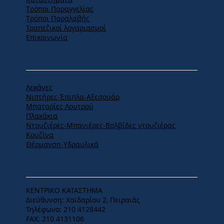
Tρόποι Παραγγελίας
Tρόποι Παραλαβής
Τραπεζικοί λογαριασμοί
Επικοινωνία
ΠΡΟΪΟΝΤΑ
Λεκάνες
Νιπτήρες-Έπιπλα-Αξεσουάρ
Μπαταρίες Λουτρού
Πλακάκια
Ντουζιέρες-Μπανιέρες-Βαλβίδες ντουζιέρας
Κουζίνα
Θέρμανση-Υδραυλικά
ΕΔΡΑ
ΚΕΝΤΡΙΚΟ ΚΑΤΑΣΤΗΜΑ
Διεύθυνση: Χαϊδαρίου 2, Πειραιάς
Τηλέφωνο: 210 4128442
FAX: 210 4131106