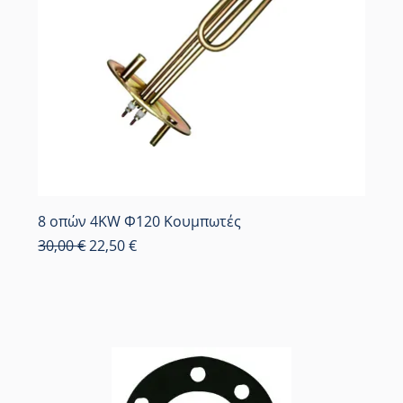
8 οπών 4KW Φ120 Κουμπωτές
Κανονική τιμή
Τιμή Έκπτωσης
30,00 €
22,50 €