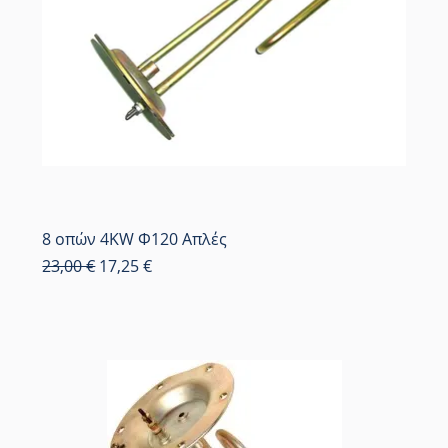
8 οπών 4KW Φ120 Απλές
Κανονική τιμή
Τιμή Έκπτωσης
23,00 €
17,25 €