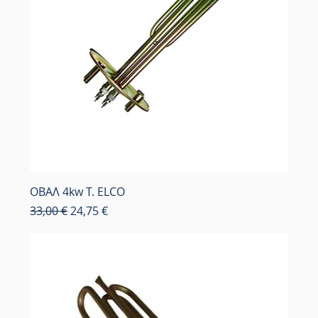
OBAΛ 4kw Τ. ELCO
Κανονική τιμή
Τιμή Έκπτωσης
33,00 €
24,75 €