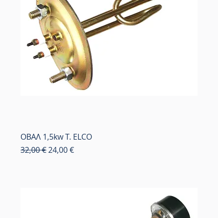
ΟΒΑΛ 1,5kw Τ. ELCO
Κανονική τιμή
Τιμή Έκπτωσης
32,00 €
24,00 €