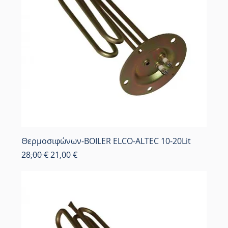
Θερμοσιφώνων-BOILER ELCO-ALTEC 10-20Lit
Κανονική τιμή
Τιμή Έκπτωσης
28,00 €
21,00 €