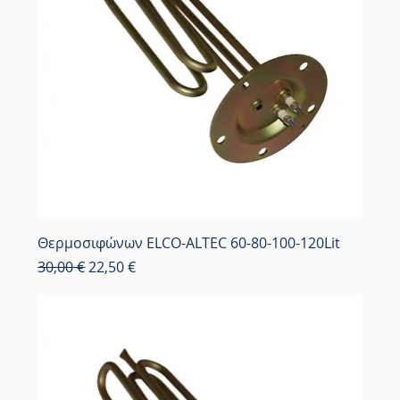
Θερμοσιφώνων ELCO-ALTEC 60-80-100-120Lit
Κανονική τιμή
Τιμή Έκπτωσης
30,00 €
22,50 €