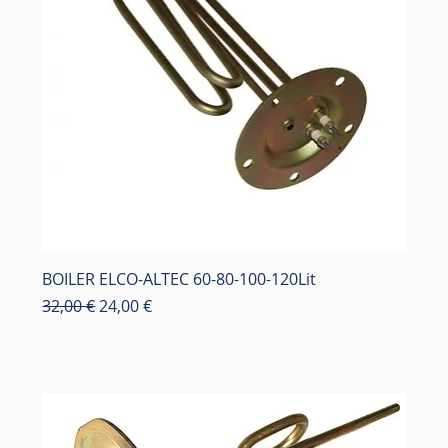
BOILER ELCO-ALTEC 60-80-100-120Lit
Κανονική τιμή
Τιμή Έκπτωσης
32,00 €
24,00 €