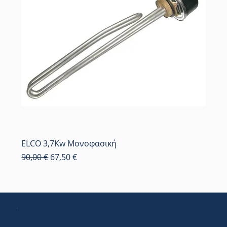
ELCO 3,7Kw Μονοφασική
Κανονική τιμή
Τιμή Έκπτωσης
90,00 €
67,50 €