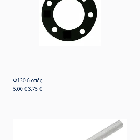
Φ130 6 οπές
Κανονική τιμή
Τιμή Έκπτωσης
5,00 €
3,75 €