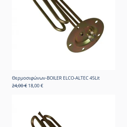
Θερμοσιφώνων-BOILER ELCO-ALTEC 45Lit
Κανονική τιμή
Τιμή Έκπτωσης
24,00 €
18,00 €