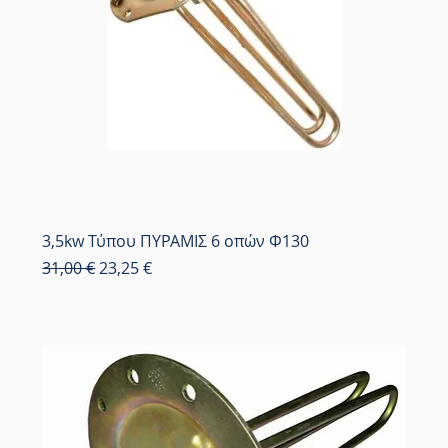
3,5kw Τύπου ΠΥΡΑΜΙΣ 6 οπών Φ130
Κανονική τιμή
Τιμή Έκπτωσης
31,00 €
23,25 €