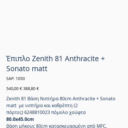
Έπιπλο Zenith 81 Anthracite +
Sonato matt
SKU
SAP:
1050
1050
Αρχική
Τιμή
540,00 €
388,80 €
τιμή
έκπτωσης
Zenith 81 Βάση Νιπτήρα 80cm Anthracite + Sonato
matt με νιπτήρα και καθρέπτη (2
πόρτες) 6248810023 πόμολο χούφτα
80.0x45.0cm
βάση μήκους 80cm κατασκευασμένη από MFC,