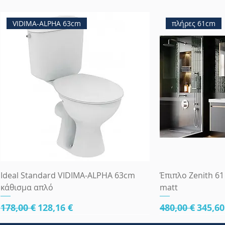
VIDIMA-ALPHA 63cm
πλήρες 61cm
Ideal Standard VIDIMA-ALPHA 63cm
Έπιπλο Zenith 61
κάθισμα απλό
matt
Κανονική τιμή
Τιμή Έκπτωσης
Κανονική τιμ
Τιμή 
178,00 €
128,16 €
480,00 €
345,60