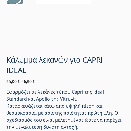
Κάλυμμά λεκανών για CAPRI
IDEAL
Αρχική
Τιμή
65,00 €
46,80 €
τιμή
έκπτωσης
Εφαρμόζει σε λεκάνες τύπου Capri της Ideal
Standard και Apollo της Vitruvit.
Κατασκευάζεται κάτω από υψηλή πίεση και
θερμοκρασία, με αρίστης ποιότητας πρώτη ύλη. Ο
σχεδιασμός του είναι μελετημένος ώστε να παρέχει
την μεγαλύτερη δυνατή αντοχή.