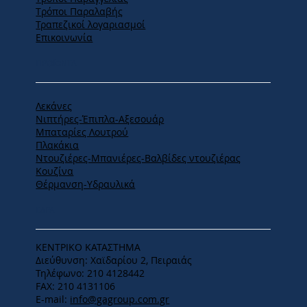
Tρόποι Παραλαβής
Τραπεζικοί λογαριασμοί
Επικοινωνία
ΠΡΟΪΟΝΤΑ
Λεκάνες
Νιπτήρες-Έπιπλα-Αξεσουάρ
Μπαταρίες Λουτρού
Πλακάκια
Ντουζιέρες-Μπανιέρες-Βαλβίδες ντουζιέρας
Κουζίνα
Θέρμανση-Υδραυλικά
ΕΔΡΑ
ΚΕΝΤΡΙΚΟ ΚΑΤΑΣΤΗΜΑ
Διεύθυνση: Χαϊδαρίου 2, Πειραιάς
Τηλέφωνο: 210 4128442
FAX: 210 4131106
E-mail:
info@gagroup.com.gr