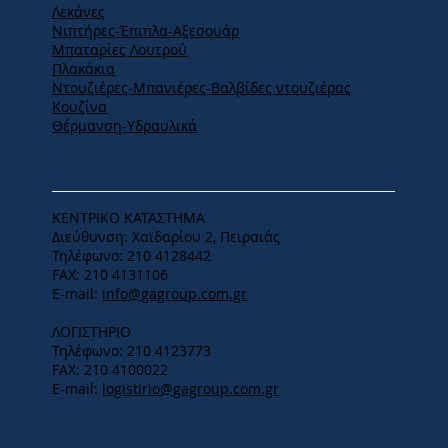
Λεκάνες
Νιπτήρες-Έπιπλα-Αξεσουάρ
Μπαταρίες Λουτρού
Πλακάκια
Ντουζιέρες-Μπανιέρες-Βαλβίδες ντουζιέρας
Κουζίνα
Θέρμανση-Υδραυλικά
ΕΔΡΑ
ΚΕΝΤΡΙΚΟ ΚΑΤΑΣΤΗΜΑ
Διεύθυνση: Χαϊδαρίου 2, Πειραιάς
Τηλέφωνο: 210 4128442
FAX: 210 4131106
E-mail:
info@gagroup.com.gr
ΛΟΓΙΣΤΗΡΙΟ
Τηλέφωνο: 210 4123773
FAX: 210 4100022
E-mail:
logistirio@gagroup.com.gr
ΩΡΑΡΙΟ