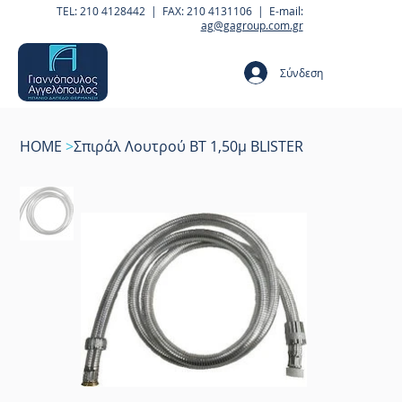
TEL: 210 4128442 | FAX: 210 4131106 | E-mail:
ag@gagroup.com.gr
Σύνδεση
HOME
>
Σπιράλ Λουτρού ΒΤ 1,50μ BLISTER