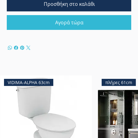
Προσθήκη στο καλάθι
Αγορά τώρα
VIDIMA-ALPHA 63cm
πλήρες 61cm