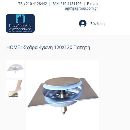
TEL: 210 4128442 | FAX: 210 4131106 | E-mail:
ag@gagroup.com.gr
Σύνδεση
HOME
>
Σχάρα 4γωνη 120Χ120 Πατητή