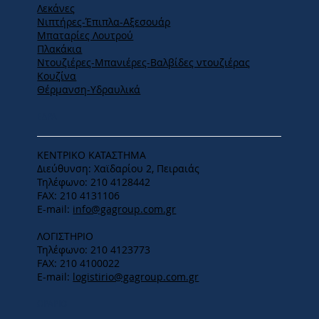
Λεκάνες
Νιπτήρες-Έπιπλα-Αξεσουάρ
Μπαταρίες Λουτρού
Πλακάκια
Ντουζιέρες-Μπανιέρες-Βαλβίδες ντουζιέρας
Κουζίνα
Θέρμανση-Υδραυλικά
ΕΔΡΑ
ΚΕΝΤΡΙΚΟ ΚΑΤΑΣΤΗΜΑ
Διεύθυνση: Χαϊδαρίου 2, Πειραιάς
Τηλέφωνο: 210 4128442
FAX: 210 4131106
E-mail:
info@gagroup.com.gr
ΛΟΓΙΣΤΗΡΙΟ
Τηλέφωνο: 210 4123773
FAX: 210 4100022
E-mail:
logistirio@gagroup.com.gr
ΩΡΑΡΙΟ