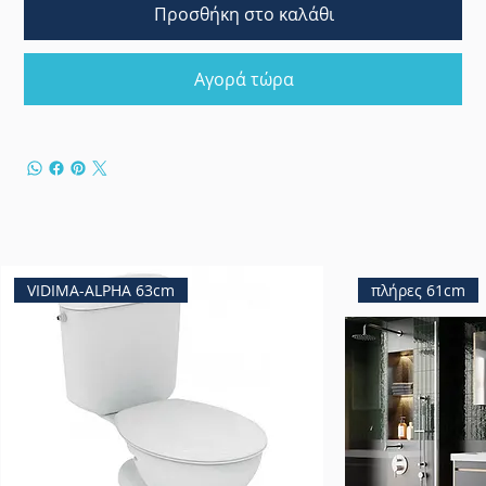
Προσθήκη στο καλάθι
Αγορά τώρα
VIDIMA-ALPHA 63cm
πλήρες 61cm