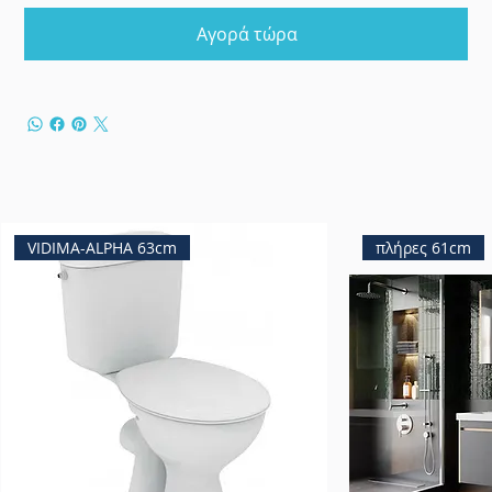
Αγορά τώρα
VIDIMA-ALPHA 63cm
πλήρες 61cm