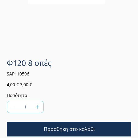
Φ120 8 οπές
SKU
SAP:
10596
10596
Αρχική
Τιμή
4,00 €
3,00 €
τιμή
έκπτωσης
Ποσότητα
Προσθήκη στο καλάθι