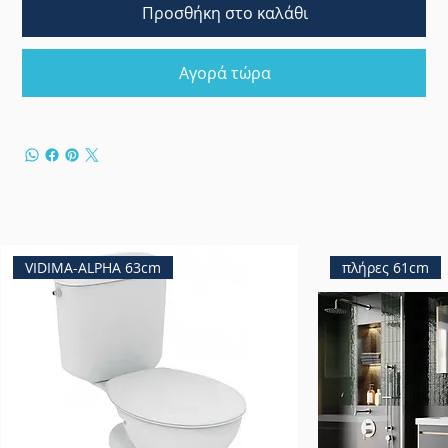
Προσθήκη στο καλάθι
Αγορά τώρα
VIDIMA-ALPHA 63cm
πλήρες 61cm