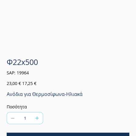
Φ22x500
SKU
SAP:
19964
19964
Αρχική
Τιμή
23,00 €
17,25 €
τιμή
έκπτωσης
Ανόδια για Θερμοσίφωνα-Ηλιακά
Ποσότητα