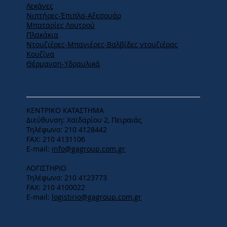
Λεκάνες
Νιπτήρες-Έπιπλα-Αξεσουάρ
Μπαταρίες Λουτρού
Πλακάκια
Ντουζιέρες-Μπανιέρες-Βαλβίδες ντουζιέρας
Κουζίνα
Θέρμανση-Υδραυλικά
ΕΔΡΑ
ΚΕΝΤΡΙΚΟ ΚΑΤΑΣΤΗΜΑ
Διεύθυνση: Χαϊδαρίου 2, Πειραιάς
Τηλέφωνο: 210 4128442
FAX: 210 4131106
E-mail:
info@gagroup.com.gr
ΛΟΓΙΣΤΗΡΙΟ
Τηλέφωνο: 210 4123773
FAX: 210 4100022
E-mail:
logistirio@gagroup.com.gr
ΩΡΑΡΙΟ