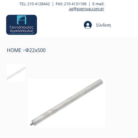
TEL: 210 4128442 | FAX: 210 4131106 | E-mail:
ag@gagroup.com.gr
Σύνδεση
HOME
>
Φ22x500