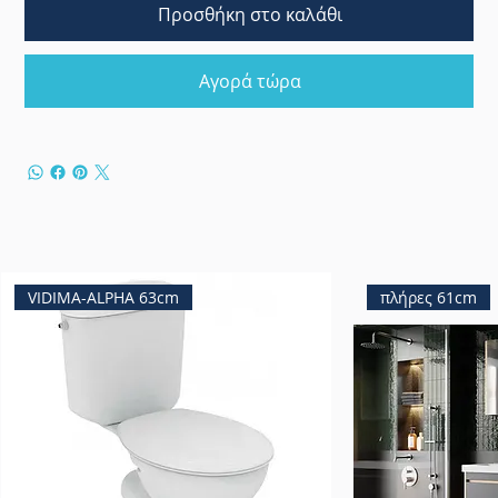
Προσθήκη στο καλάθι
Αγορά τώρα
VIDIMA-ALPHA 63cm
πλήρες 61cm