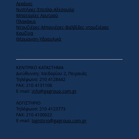
Λεκάνες
Νιπτήρες-Έπιπλα-Αξεσουάρ
Μπαταρίες Λουτρού
Πλακάκια
Ντουζιέρες-Μπανιέρες-Βαλβίδες ντουζιέρας
Κουζίνα
Θέρμανση-Υδραυλικά
ΕΔΡΑ
ΚΕΝΤΡΙΚΟ ΚΑΤΑΣΤΗΜΑ
Διεύθυνση: Χαϊδαρίου 2, Πειραιάς
Τηλέφωνο: 210 4128442
FAX: 210 4131106
E-mail:
info@gagroup.com.gr
ΛΟΓΙΣΤΗΡΙΟ
Τηλέφωνο: 210 4123773
FAX: 210 4100022
E-mail:
logistirio@gagroup.com.gr
ΩΡΑΡΙΟ