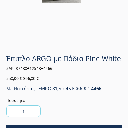
Έπιπλο ARGO με Πόδια Pine White
SKU
SAP:
37480+12548+4466
37480+12548+4466
Αρχική
Τιμή
550,00 €
396,00 €
τιμή
έκπτωσης
Με Νιπτήρας TEMPO 81,5 x 45 E066901
4466
Ποσότητα