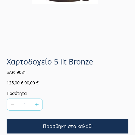
Χαρτοδοχείο 5 lit Bronze
SKU
SAP:
9081
9081
Αρχική
Τιμή
125,00 €
90,00 €
τιμή
έκπτωσης
Ποσότητα
Προσθήκη στο καλάθι