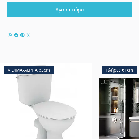
Αγορά τώρα
VIDIMA-ALPHA 63cm
πλήρες 61cm