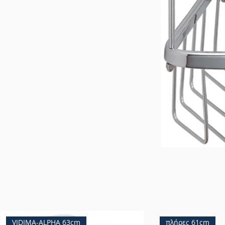
VIDIMA-ALPHA 63cm
πλήρες 61cm