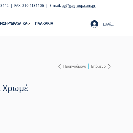
28442 | FAX: 210 4131106 | E-mail:
ag@gagroup.com.gr
ΝΣΗ-ΥΔΡΑΥΛΙΚΑ
ΠΛΑΚΑΚΙΑ
Σύνδεση
Προηγούμενο
Επόμενο
α Χρωμέ
η