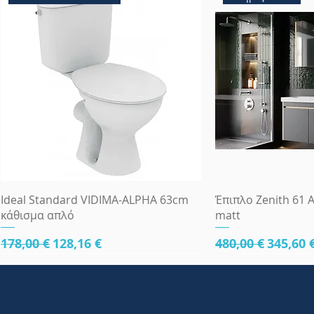
Γρήγορη προβολή
Γρήγορη
Ideal Standard VIDIMA-ALPHA 63cm
Έπιπλο Zenith 61 A
κάθισμα απλό
matt
Κανονική τιμή
Τιμή Έκπτωσης
Κανονική τιμή
Τιμή Έ
178,00 €
128,16 €
480,00 €
345,60 
κάτω μέρος 61cm
κάτω μέρος 61cm
κάτω μέρος 81cm
Πλήρες Σετ Εντοι