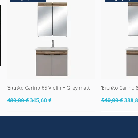
Γρήγορη προβολή
Γρήγ
Έπιπλο Carino 65 Violin + Grey matt
Έπιπλο Carino 8
Κανονική τιμή
Τιμή Έκπτωσης
Κανονική τι
Τιμή
480,00 €
345,60 €
540,00 €
388,8
κάτω μέρος 81cm
83x45
κάτω μέρος 8