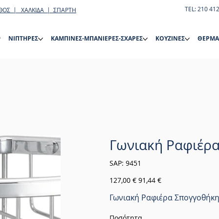
TEL: 210 41
ΘΟΣ | ΧΑΛΚΙΔΑ | ΣΠΑΡΤΗ
ΝΙΠΤΗΡΕΣ
ΚΑΜΠΙΝΕΣ-ΜΠΑΝΙΕΡΕΣ-ΣΧΑΡΕΣ
ΚΟΥΖΙΝΕΣ
ΘΕΡΜΑ
Γωνιακή Ραφιέρ
SKU
SAP:
9451
9451
Αρχική
Τιμή
127,00 €
91,44 €
τιμή
έκπτωσης
Γωνιακή Ραφιέρα Σπογγοθήκ
Ποσότητα