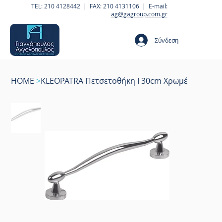
TEL: 210 4128442 | FAX: 210 4131106 | E-mail:
ag@gagroup.com.gr
Σύνδεση
HOME
>
KLEOPATRA Πετσετοθήκη Ι 30cm Χρωμέ