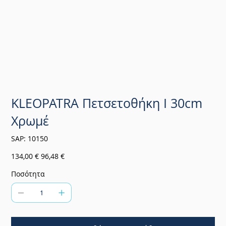
KLEOPATRA Πετσετοθήκη Ι 30cm
Χρωμέ
SKU
SAP:
10150
10150
Αρχική
Τιμή
134,00 €
96,48 €
τιμή
έκπτωσης
Ποσότητα