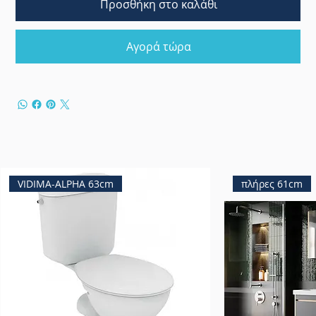
Προσθήκη στο καλάθι
Αγορά τώρα
VIDIMA-ALPHA 63cm
πλήρες 61cm