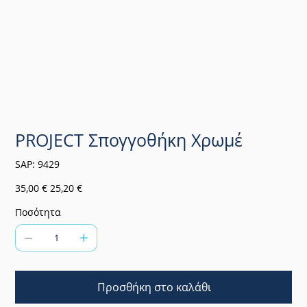
PROJECT Σπογγοθήκη Χρωμέ
SKU
SAP:
9429
9429
Αρχική
Τιμή
35,00 €
25,20 €
τιμή
έκπτωσης
Ποσότητα
Προσθήκη στο καλάθι