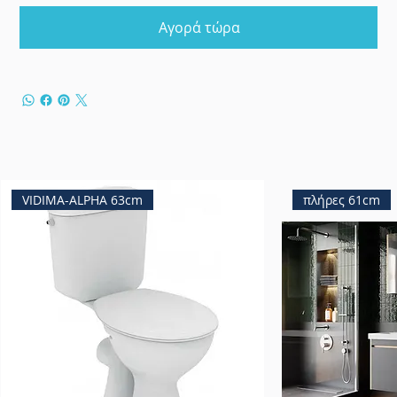
Αγορά τώρα
VIDIMA-ALPHA 63cm
πλήρες 61cm