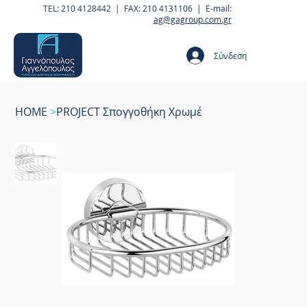
TEL: 210 4128442 | FAX: 210 4131106 | E-mail:
ag@gagroup.com.gr
Σύνδεση
HOME
>
PROJECT Σπογγοθήκη Χρωμέ