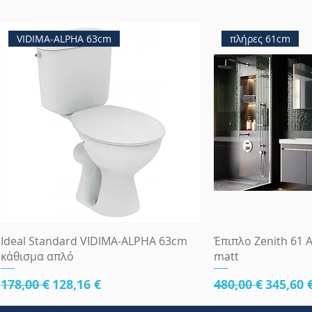
VIDIMA-ALPHA 63cm
πλήρες 61cm
Γρήγορη προβολή
Γρήγορη
Ideal Standard VIDIMA-ALPHA 63cm
Έπιπλο Zenith 61 A
κάθισμα απλό
matt
Κανονική τιμή
Τιμή Έκπτωσης
Κανονική τιμή
Τιμή Έ
178,00 €
128,16 €
480,00 €
345,60 
κάτω μέρος 61cm
κάτω μέρος 61cm
κάτω μέρος 81cm
Πλήρες Σετ Εντοι