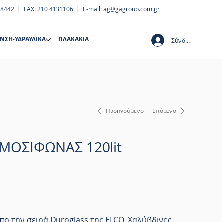
28442 | FAX: 210 4131106 | E-mail:
ag@gagroup.com.gr
ΝΣΗ-ΥΔΡΑΥΛΙΚΑ
ΠΛΑΚΑΚΙΑ
Σύνδεση
Προηγούμενο
Επόμενο
ΜΟΣΙΦΩΝΑΣ 120lit
πο την σειρά Duroglass της ELCO. Χαλύβδινος