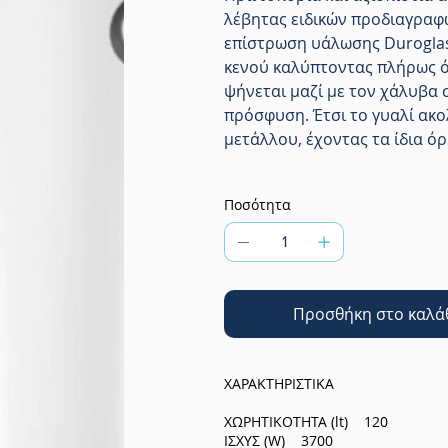
λέβητας ειδικών προδιαγραφ
επίστρωση υάλωσης Duroglas
κενού καλύπτοντας πλήρως ό
ψήνεται μαζί με τον χάλυβα 
πρόσφυση. Έτσι το γυαλί ακο
μετάλλου, έχοντας τα ίδια όρ
Ποσότητα
Προσθήκη στο καλά
ΧΑΡΑΚΤΗΡΙΣΤΙΚΑ
ΧΩΡΗΤΙΚΟΤΗΤΑ (lt) 120
ΙΣΧΥΣ (W) 3700