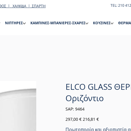
TEL: 210 41
ΘΟΣ | ΧΑΛΚΙΔΑ | ΣΠΑΡΤΗ
ΝΙΠΤΗΡΕΣ
ΚΑΜΠΙΝΕΣ-ΜΠΑΝΙΕΡΕΣ-ΣΧΑΡΕΣ
ΚΟΥΖΙΝΕΣ
ΘΕΡΜΑ
ELCO GLASS ΘΕΡ
Οριζόντιο
SKU
SAP:
9464
9464
Αρχική
Τιμή
297,00 €
216,81 €
τιμή
έκπτωσης
Πρωτοπορία και αξιοπιστία α