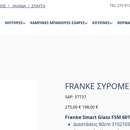
TEL: 210 41
ΘΟΣ | ΧΑΛΚΙΔΑ | ΣΠΑΡΤΗ
ΝΙΠΤΗΡΕΣ
ΚΑΜΠΙΝΕΣ-ΜΠΑΝΙΕΡΕΣ-ΣΧΑΡΕΣ
ΚΟΥΖΙΝΕΣ
ΘΕΡΜΑ
FRANKE ΣΥΡΟΜΕ
SKU
SAP:
37737
37737
Αρχική
Τιμή
275,00 €
198,00 €
τιμή
έκπτωσης
Franke Smart Glass FSM 6
Διαστάσεις 60cm 310210