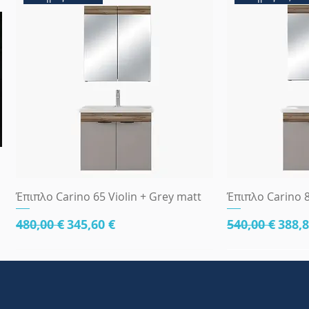
Γρήγορη προβολή
Γρήγ
Έπιπλο Carino 65 Violin + Grey matt
Έπιπλο Carino 8
Κανονική τιμή
Τιμή Έκπτωσης
Κανονική τι
Τιμή
480,00 €
345,60 €
540,00 €
388,8
κάτω μέρος 81cm
83x45
κάτω μέρος 8