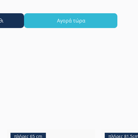
θι
Αγορά τώρα
πλήρες 65 cm
πλήρες 81,5c