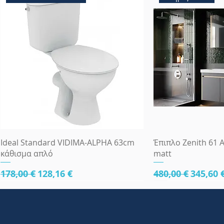
Γρήγορη προβολή
Γρήγορη
Ideal Standard VIDIMA-ALPHA 63cm
Έπιπλο Zenith 61 A
κάθισμα απλό
matt
Κανονική τιμή
Τιμή Έκπτωσης
Κανονική τιμή
Τιμή Έ
178,00 €
128,16 €
480,00 €
345,60 
κάτω μέρος 61cm
κάτω μέρος 61cm
κάτω μέρος 81cm
Πλήρες Σετ Εντοι