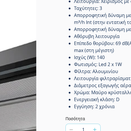
Λειτουργία: Χειρισμός μ
Ταχύτητες: 3
Απορροφητική δύναμη με
m³/h Int (στην εντατική τ
Απορροφητική δύναμη με
Αθόρυβη λειτουργία
Επίπεδο θορύβου: 69 dB(A)
max (στη μέγιστη)
Ισχύς (W): 140
Φωτισμός: Led 2 x 1W
Φίλτρα: Αλουμινίου
Λειτουργία φιλτραρίσματ
Διάμετρος εξαγωγής αέρ
Χρώμα: Μαύρο κρύσταλλ
Ενεργειακή κλάση: D
Εγγύηση: 2 χρόνια
Ποσότητα