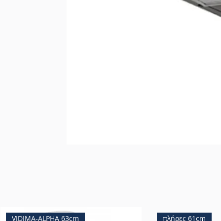
VIDIMA-ALPHA 63cm
πλήρες 61cm