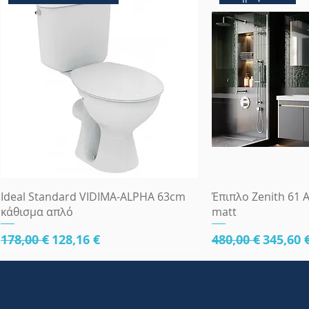
Γρήγορη προβολή
Γρήγορη
Ideal Standard VIDIMA-ALPHA 63cm
Έπιπλο Zenith 61 A
κάθισμα απλό
matt
Κανονική τιμή
Τιμή Έκπτωσης
Κανονική τιμή
Τιμή Έ
178,00 €
128,16 €
480,00 €
345,60 
κάτω μέρος 61cm
κάτω μέρος 61cm
κάτω μέρος 81cm
Πλήρες Σετ Εντοι