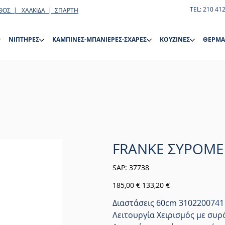
TEL: 210 41
ΘΟΣ | ΧΑΛΚΙΔΑ | ΣΠΑΡΤΗ
ΝΙΠΤΗΡΕΣ
ΚΑΜΠΙΝΕΣ-ΜΠΑΝΙΕΡΕΣ-ΣΧΑΡΕΣ
ΚΟΥΖΙΝΕΣ
ΘΕΡΜΑ
FRANKE ΣΥΡΟΜΕ
SKU
SAP:
37738
37738
Αρχική
Τιμή
185,00 €
133,20 €
τιμή
έκπτωσης
Διαστάσεις 60cm 3102200741
Λειτουργία Xειρισμός με συ