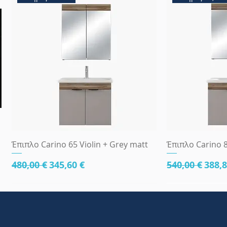
Γρήγορη προβολή
Γρήγ
Έπιπλο Carino 65 Violin + Grey matt
Έπιπλο Carino 8
Κανονική τιμή
Τιμή Έκπτωσης
Κανονική τι
Τιμή
480,00 €
345,60 €
540,00 €
388,8
κάτω μέρος 81cm
83x45
κάτω μέρος 8