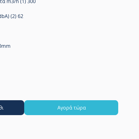
α m3/h (1) 300
bA) (2) 62
50mm
θι
Αγορά τώρα