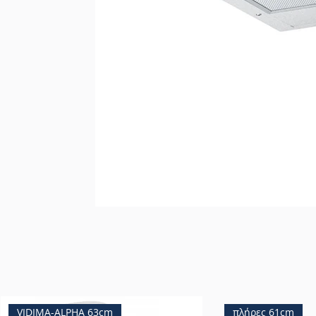
VIDIMA-ALPHA 63cm
πλήρες 61cm