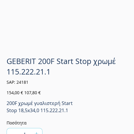
GEBERIT 200F Start Stop χρωμέ
115.222.21.1
SKU
SAP:
24181
24181
Αρχική
Τιμή
154,00 €
107,80 €
τιμή
έκπτωσης
200F χρωμέ γυαλιστερή Start
Stop 18,5x34,0 115.222.21.1
Ποσότητα