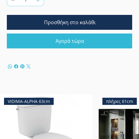
Προσθήκη στο καλάθι
Αγορά τώρα
VIDIMA-ALPHA 63cm
πλήρες 61cm