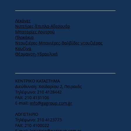
ΠΡΟΪΟΝΤΑ
Λεκάνες
Νιπτήρες-Έπιπλα-Αξεσουάρ
Μπαταρίες Λουτρού
Πλακάκια
Ντουζιέρες-Μπανιέρες-Βαλβίδες ντουζιέρας
Κουζίνα
Θέρμανση-Υδραυλικά
ΕΔΡΑ
ΚΕΝΤΡΙΚΟ ΚΑΤΑΣΤΗΜΑ
Διεύθυνση: Χαϊδαρίου 2, Πειραιάς
Τηλέφωνο: 210 4128442
FAX: 210 4131106
E-mail:
info@gagroup.com.gr
ΛΟΓΙΣΤΗΡΙΟ
Τηλέφωνο: 210 4123773
FAX: 210 4100022
E-mail:
logistirio@gagroup.com.gr