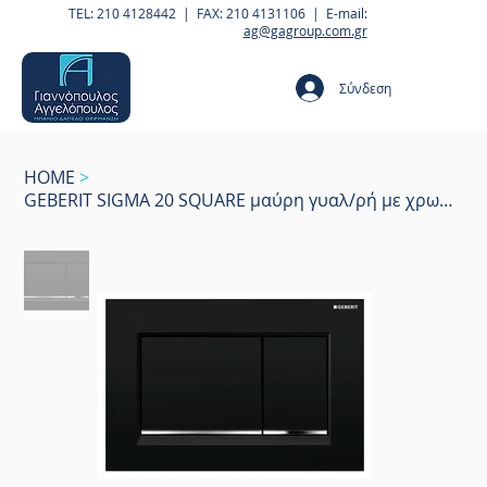
TEL: 210 4128442 | FAX: 210 4131106 | E-mail:
ag@gagroup.com.gr
Σύνδεση
HOME
>
GEBERIT SIGMA 20 SQUARE μαύρη γυαλ/ρή με χρωμέ δια/κό