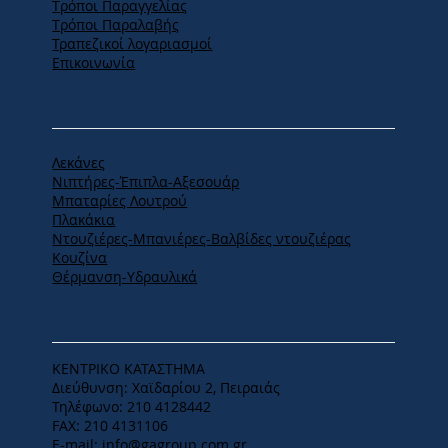
Tρόποι Παραγγελίας
Tρόποι Παραλαβής
Τραπεζικοί λογαριασμοί
Επικοινωνία
ΠΡΟΪΟΝΤΑ
Λεκάνες
Νιπτήρες-Έπιπλα-Αξεσουάρ
Μπαταρίες Λουτρού
Πλακάκια
Ντουζιέρες-Μπανιέρες-Βαλβίδες ντουζιέρας
Κουζίνα
Θέρμανση-Υδραυλικά
ΕΔΡΑ
ΚΕΝΤΡΙΚΟ ΚΑΤΑΣΤΗΜΑ
Διεύθυνση: Χαϊδαρίου 2, Πειραιάς
Τηλέφωνο: 210 4128442
FAX: 210 4131106
E-mail:
info@gagroup.com.gr