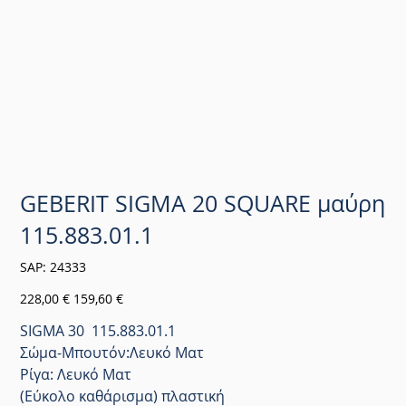
GEBERIT SIGMA 20 SQUARE μαύρη
115.883.01.1
SKU
SAP:
24333
24333
Αρχική
Τιμή
228,00 €
159,60 €
τιμή
έκπτωσης
SIGMA 30 115.883.01.1
Σώμα-Μπουτόν:Λευκό Ματ
Ρίγα: Λευκό Ματ
(Εύκολο καθάρισμα) πλαστική