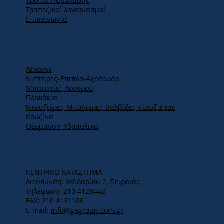
Tρόποι Παραλαβής
Τραπεζικοί λογαριασμοί
Επικοινωνία
ΠΡΟΪΟΝΤΑ
Λεκάνες
Νιπτήρες-Έπιπλα-Αξεσουάρ
Μπαταρίες Λουτρού
Πλακάκια
Ντουζιέρες-Μπανιέρες-Βαλβίδες ντουζιέρας
Κουζίνα
Θέρμανση-Υδραυλικά
ΕΔΡΑ
ΚΕΝΤΡΙΚΟ ΚΑΤΑΣΤΗΜΑ
Διεύθυνση: Χαϊδαρίου 2, Πειραιάς
Τηλέφωνο: 210 4128442
FAX: 210 4131106
E-mail:
info@gagroup.com.gr