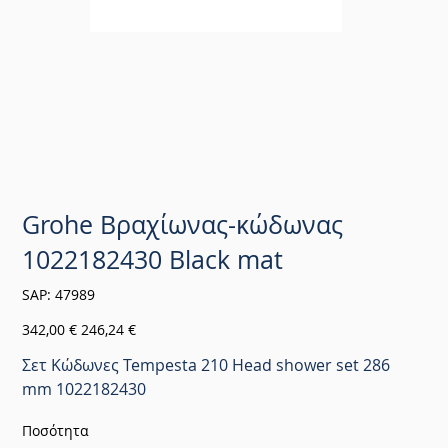
Grohe Βραχίωνας-κώδωνας
1022182430 Black mat
SKU
SAP:
47989
47989
Αρχική
Τιμή
342,00 €
246,24 €
τιμή
έκπτωσης
Σετ Κώδωνες Tempesta 210 Head shower set 286
mm 1022182430
Ποσότητα