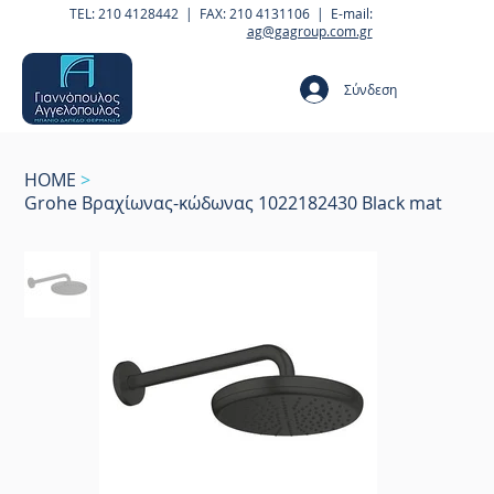
TEL: 210 4128442 | FAX: 210 4131106 | E-mail:
ag@gagroup.com.gr
Σύνδεση
HOME
>
Grohe Βραχίωνας-κώδωνας 1022182430 Black mat