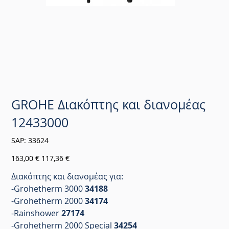
GROHE Διακόπτης και διανομέας
12433000
SKU
SAP:
33624
33624
Αρχική
Τιμή
163,00 €
117,36 €
τιμή
έκπτωσης
Διακόπτης και διανομέας για:
-Grohetherm 3000
34188
-Grohetherm 2000
34174
-Rainshower
27174
-Grohetherm 2000 Special
34254