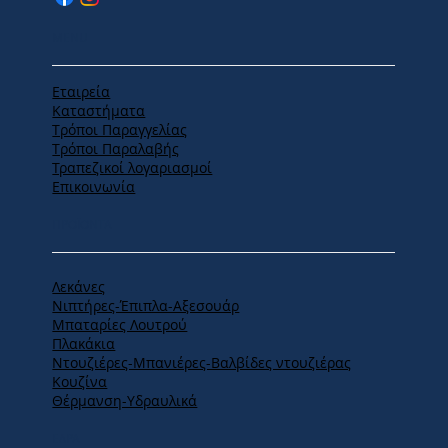
MENU
Εταιρεία
Καταστήματα
Tρόποι Παραγγελίας
Tρόποι Παραλαβής
Τραπεζικοί λογαριασμοί
Επικοινωνία
ΠΡΟΪΟΝΤΑ
Λεκάνες
Νιπτήρες-Έπιπλα-Αξεσουάρ
Μπαταρίες Λουτρού
Πλακάκια
Ντουζιέρες-Μπανιέρες-Βαλβίδες ντουζιέρας
Κουζίνα
Θέρμανση-Υδραυλικά
ΕΔΡΑ