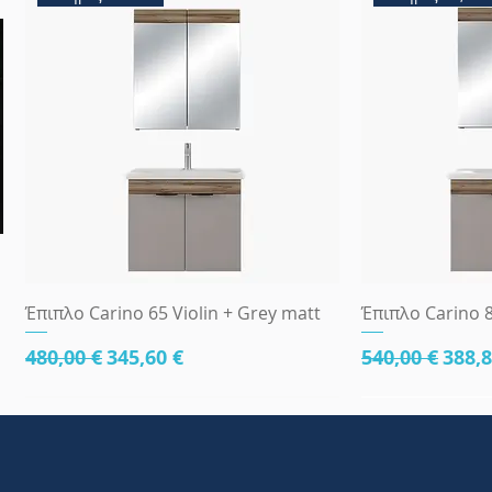
Γρήγορη προβολή
Γρήγ
Έπιπλο Carino 65 Violin + Grey matt
Έπιπλο Carino 8
Κανονική τιμή
Τιμή Έκπτωσης
Κανονική τι
Τιμή
480,00 €
345,60 €
540,00 €
388,8
κάτω μέρος 81cm
83x45
κάτω μέρος 8