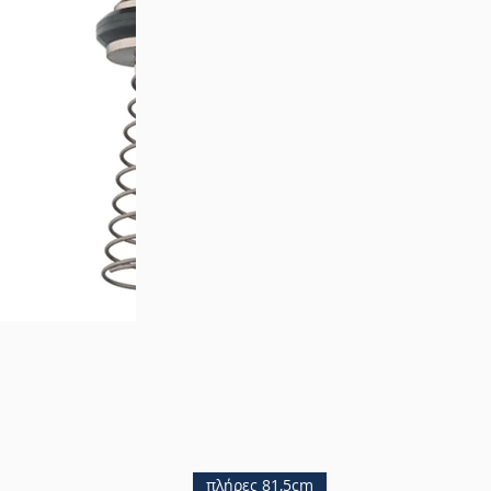
πλήρες 81,5cm