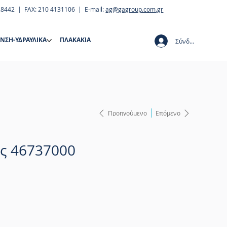
28442 | FAX: 210 4131106 | E-mail:
ag@gagroup.com.gr
ΝΣΗ-ΥΔΡΑΥΛΙΚΑ
ΠΛΑΚΑΚΙΑ
Σύνδεση
Προηγούμενο
Επόμενο
ς 46737000