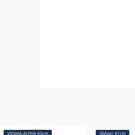
VIDIMA-ALPHA 63cm
πλήρες 61cm