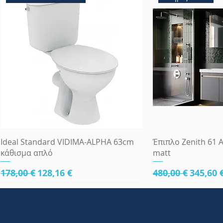
Γρήγορη προβολή
Γρήγορη
Ideal Standard VIDIMA-ALPHA 63cm
Έπιπλο Zenith 61 A
κάθισμα απλό
matt
Κανονική τιμή
Τιμή Έκπτωσης
Κανονική τιμή
Τιμή Έ
178,00 €
128,16 €
480,00 €
345,60 
κάτω μέρος 61cm
κάτω μέρος 61cm
κάτω μέρος 81cm
Πλήρες Σετ Εντοι