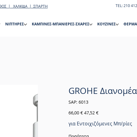
TEL: 210 41
ΘΟΣ | ΧΑΛΚΙΔΑ | ΣΠΑΡΤΗ
ΝΙΠΤΗΡΕΣ
ΚΑΜΠΙΝΕΣ-ΜΠΑΝΙΕΡΕΣ-ΣΧΑΡΕΣ
ΚΟΥΖΙΝΕΣ
ΘΕΡΜΑ
GROHE Διανομέα
SKU
SAP:
6013
6013
Αρχική
Τιμή
66,00 €
47,52 €
τιμή
έκπτωσης
για Εντοιχιζόμενες Μπ/ρίες
Ποσότητα