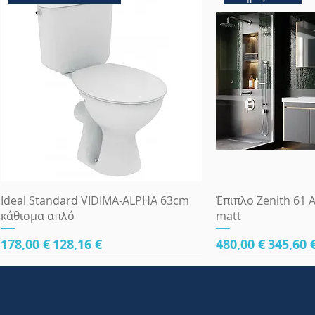
Γρήγορη προβολή
Γρήγορη
Ideal Standard VIDIMA-ALPHA 63cm
Έπιπλο Zenith 61 A
κάθισμα απλό
matt
Κανονική τιμή
Τιμή Έκπτωσης
Κανονική τιμή
Τιμή Έ
178,00 €
128,16 €
480,00 €
345,60 
κάτω μέρος 61cm
κάτω μέρος 61cm
κάτω μέρος 81cm
Πλήρες Σετ Εντοι