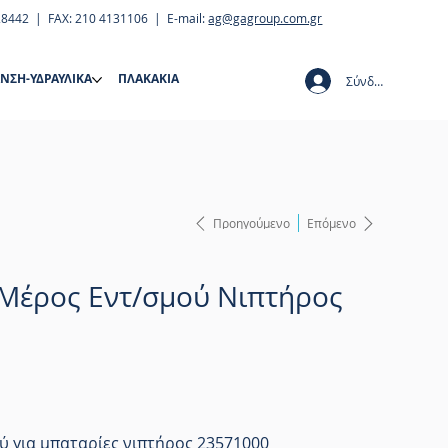
28442 | FAX: 210 4131106 | E-mail:
ag@gagroup.com.gr
ΝΣΗ-ΥΔΡΑΥΛΙΚΑ
ΠΛΑΚΑΚΙΑ
Σύνδεση
Προηγούμενο
Επόμενο
Μέρος Εντ/σμού Νιπτήρος
ύ για μπαταρίες νιπτήρος 23571000