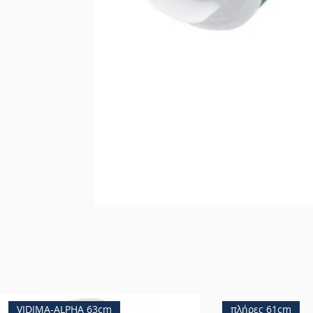
VIDIMA-ALPHA 63cm
πλήρες 61cm