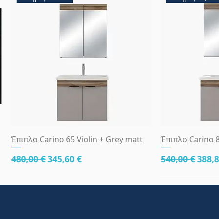
Γρήγορη προβολή
Γρήγ
Έπιπλο Carino 65 Violin + Grey matt
Έπιπλο Carino 8
Κανονική τιμή
Τιμή Έκπτωσης
Κανονική τι
Τιμή
480,00 €
345,60 €
540,00 €
388,8
κάτω μέρος 81cm
83x45
κάτω μέρος 8