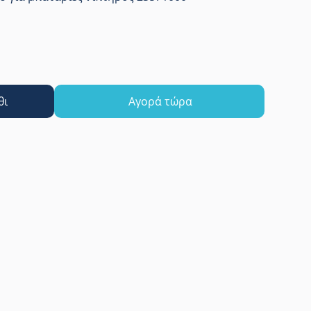
θι
Αγορά τώρα