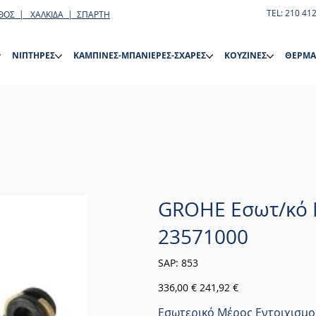
TEL: 210 41
ΘΟΣ | ΧΑΛΚΙΔΑ | ΣΠΑΡΤΗ
ΝΙΠΤΗΡΕΣ
ΚΑΜΠΙΝΕΣ-ΜΠΑΝΙΕΡΕΣ-ΣΧΑΡΕΣ
ΚΟΥΖΙΝΕΣ
ΘΕΡΜΑ
GROHE Εσωτ/κό 
23571000
SKU
SAP:
853
853
Αρχική
Τιμή
336,00 €
241,92 €
τιμή
έκπτωσης
Εσωτερικό Μέρος Εντοιχισμο