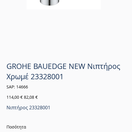
GROHE BAUEDGE NEW Νιπτήρος
Χρωμέ 23328001
SKU
SAP:
14666
14666
Αρχική
Τιμή
114,00 €
82,08 €
τιμή
έκπτωσης
Νιπτήρος 23328001
Ποσότητα