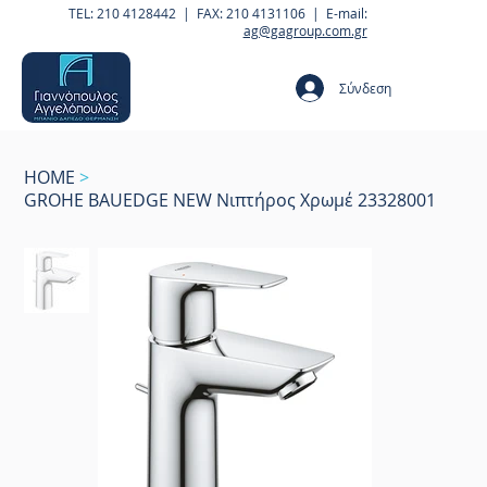
TEL: 210 4128442 | FAX: 210 4131106 | E-mail:
ag@gagroup.com.gr
Σύνδεση
HOME
>
GROHE BAUEDGE NEW Νιπτήρος Χρωμέ 23328001