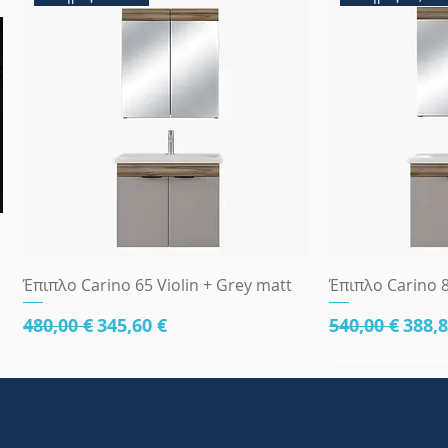
Γρήγορη προβολή
Γρήγ
Έπιπλο Carino 65 Violin + Grey matt
Έπιπλο Carino 8
Κανονική τιμή
Τιμή Έκπτωσης
Κανονική τι
Τιμή
480,00 €
345,60 €
540,00 €
388,8
κάτω μέρος 81cm
83x45
κάτω μέρος 8