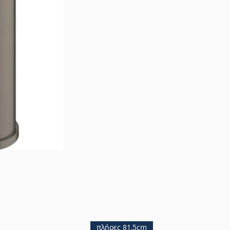
πλήρες 81,5cm