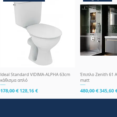
Γρήγορη προβολή
Γρήγορη
Ideal Standard VIDIMA-ALPHA 63cm
Έπιπλο Zenith 61 A
κάθισμα απλό
matt
Κανονική τιμή
Τιμή Έκπτωσης
Κανονική τιμή
Τιμή Έ
178,00 €
128,16 €
480,00 €
345,60 
κάτω μέρος 61cm
κάτω μέρος 61cm
κάτω μέρος 81cm
Πλήρες Σετ Εντοι