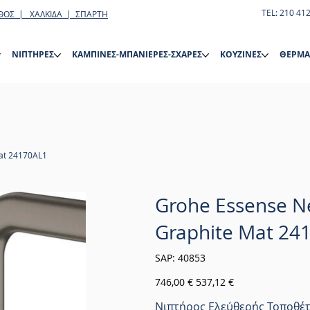
TEL: 210 41
ΘΟΣ | ΧΑΛΚΙΔΑ | ΣΠΑΡΤΗ
ΝΙΠΤΗΡΕΣ
ΚΑΜΠΙΝΕΣ-ΜΠΑΝΙΕΡΕΣ-ΣΧΑΡΕΣ
ΚΟΥΖΙΝΕΣ
ΘΕΡΜΑ
at 24170AL1
Grohe Essense N
Graphite Mat 24
SKU
SAP:
40853
40853
Αρχική
Τιμή
746,00 €
537,12 €
τιμή
έκπτωσης
Νιπτήρος Ελεύθερής Τοποθέ