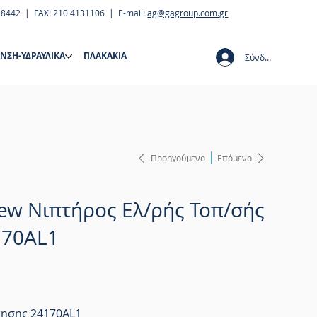
28442 | FAX: 210 4131106 | E-mail:
ag@gagroup.com.gr
ΝΣΗ-ΥΔΡΑΥΛΙΚΑ
ΠΛΑΚΑΚΙΑ
Σύνδεση
Προηγούμενο
Επόμενο
ew Νιπτήρος Ελ/ρής Τοπ/σής
170AL1
τησης 24170AL1