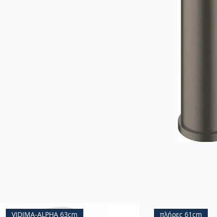
VIDIMA-ALPHA 63cm
πλήρες 61cm