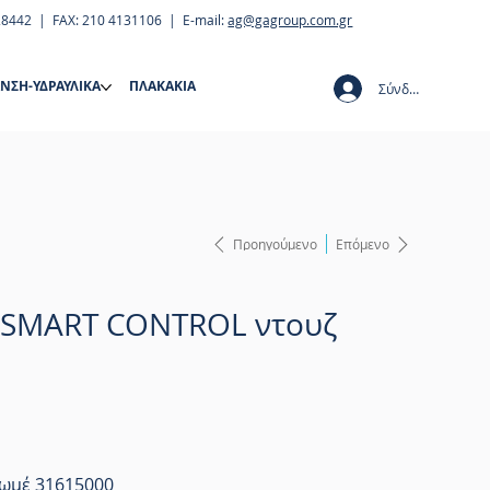
28442 | FAX: 210 4131106 | E-mail:
ag@gagroup.com.gr
ΝΣΗ-ΥΔΡΑΥΛΙΚΑ
ΠΛΑΚΑΚΙΑ
Σύνδεση
Προηγούμενο
Επόμενο
 SMART CONTROL ντουζ
ωμέ 31615000