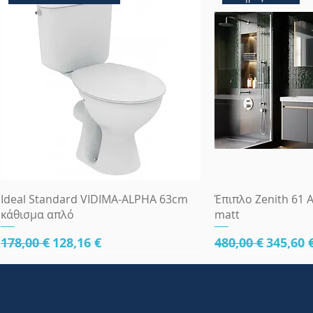
Γρήγορη προβολή
Γρήγορη
Ideal Standard VIDIMA-ALPHA 63cm
Έπιπλο Zenith 61 A
κάθισμα απλό
matt
Κανονική τιμή
Τιμή Έκπτωσης
Κανονική τιμή
Τιμή Έ
178,00 €
128,16 €
480,00 €
345,60 
κάτω μέρος 61cm
κάτω μέρος 61cm
κάτω μέρος 81cm
Πλήρες Σετ Εντοι