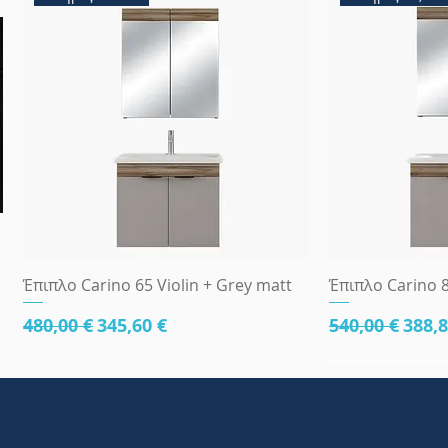
Γρήγορη προβολή
Γρήγ
Έπιπλο Carino 65 Violin + Grey matt
Έπιπλο Carino 8
Κανονική τιμή
Τιμή Έκπτωσης
Κανονική τι
Τιμή
480,00 €
345,60 €
540,00 €
388,8
κάτω μέρος 81cm
83x45
κάτω μέρος 8