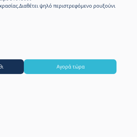
κρασίας.Διαθέτει ψηλό περιστρεφόμενο ρουξούνι
θι
Αγορά τώρα