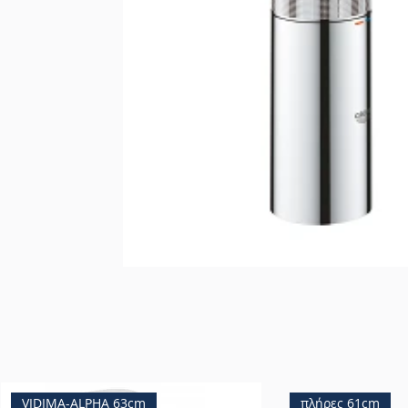
VIDIMA-ALPHA 63cm
πλήρες 61cm