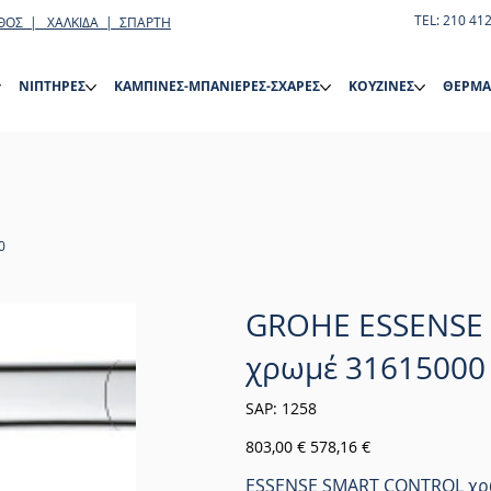
TEL: 210 41
ΘΟΣ | ΧΑΛΚΙΔΑ | ΣΠΑΡΤΗ
ΝΙΠΤΗΡΕΣ
ΚΑΜΠΙΝΕΣ-ΜΠΑΝΙΕΡΕΣ-ΣΧΑΡΕΣ
ΚΟΥΖΙΝΕΣ
ΘΕΡΜΑ
0
GROHE ESSENSE
χρωμέ 31615000
SKU
SAP:
1258
1258
Αρχική
Τιμή
803,00 €
578,16 €
τιμή
έκπτωσης
ESSENSE SMART CONTROL χρ