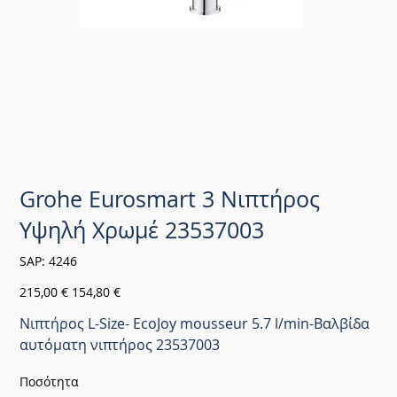
Grohe Eurosmart 3 Νιπτήρος
Υψηλή Χρωμέ 23537003
SKU
SAP:
4246
4246
Αρχική
Τιμή
215,00 €
154,80 €
τιμή
έκπτωσης
Νιπτήρος L-Size- EcoJoy mousseur 5.7 l/min-Βαλβίδα
αυτόματη νιπτήρος 23537003
Ποσότητα