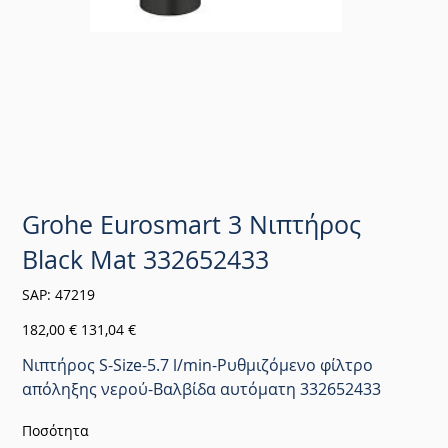
Grohe Eurosmart 3 Νιπτήρος
Black Mat 332652433
SKU
SAP:
47219
47219
Αρχική
Τιμή
182,00 €
131,04 €
τιμή
έκπτωσης
Νιπτήρος S-Size-5.7 l/min-Ρυθμιζόμενο φίλτρο
απόληξης νερού-Βαλβίδα αυτόματη 332652433
Ποσότητα