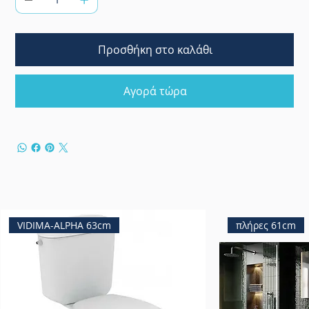
Προσθήκη στο καλάθι
Αγορά τώρα
VIDIMA-ALPHA 63cm
πλήρες 61cm