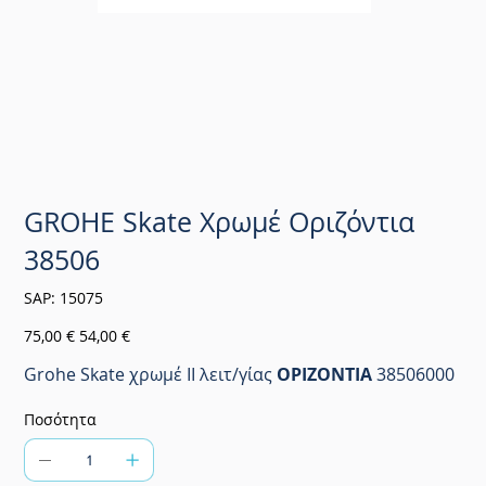
GROHE Skate Χρωμέ Οριζόντια
38506
SKU
SAP:
15075
15075
Αρχική
Τιμή
75,00 €
54,00 €
τιμή
έκπτωσης
Grohe Skate χρωμέ ΙΙ λειτ/γίας
ΟΡΙΖΟΝΤΙΑ
38506000
Ποσότητα