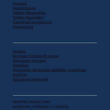
Εταιρεία
Καταστήματα
Tρόποι Παραγγελίας
Tρόποι Παραλαβής
Τραπεζικοί λογαριασμοί
Επικοινωνία
ΠΡΟΪΟΝΤΑ
Λεκάνες
Νιπτήρες-Έπιπλα-Αξεσουάρ
Μπαταρίες Λουτρού
Πλακάκια
Ντουζιέρες-Μπανιέρες-Βαλβίδες ντουζιέρας
Κουζίνα
Θέρμανση-Υδραυλικά
ΕΔΡΑ
ΚΕΝΤΡΙΚΟ ΚΑΤΑΣΤΗΜΑ
Διεύθυνση: Χαϊδαρίου 2, Πειραιάς