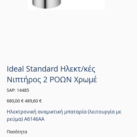
Ideal Standard Ηλεκτ/κές
Νιπτήρος 2 ΡΟΩΝ Χρωμέ
SKU
SAP:
14485
14485
Αρχική
Τιμή
680,00 €
489,60 €
τιμή
έκπτωσης
Ηλεκτρονική αναμικτική μπαταρία (λειτουργία με
ρεύμα) A6146AA
Ποσότητα