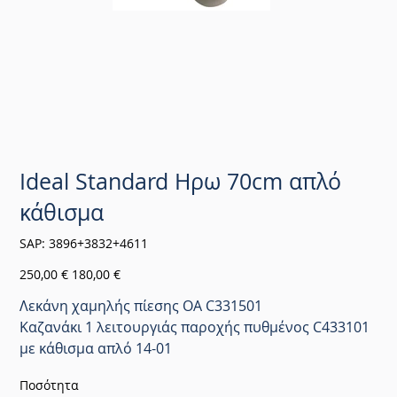
Ideal Standard Ηρω 70cm απλό
κάθισμα
SKU
SAP:
3896+3832+4611
3896+3832+4611
Αρχική
Τιμή
250,00 €
180,00 €
τιμή
έκπτωσης
Λεκάνη χαμηλής πίεσης ΟΑ C331501
Καζανάκι 1 λειτουργιάς παροχής πυθμένος C433101
με κάθισμα απλό 14-01
Ποσότητα