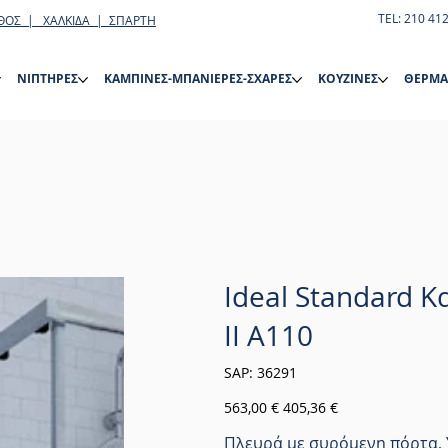
TEL: 210 41
ΘΟΣ | ΧΑΛΚΙΔΑ | ΣΠΑΡΤΗ
ΝΙΠΤΗΡΕΣ
ΚΑΜΠΙΝΕΣ-ΜΠΑΝΙΕΡΕΣ-ΣΧΑΡΕΣ
ΚΟΥΖΙΝΕΣ
ΘΕΡΜΑ
Ideal Standard 
II A110
SKU
SAP:
36291
36291
Αρχική
Τιμή
563,00 €
405,36 €
τιμή
έκπτωσης
Πλευρά με συρόμενη πόρτα, Y