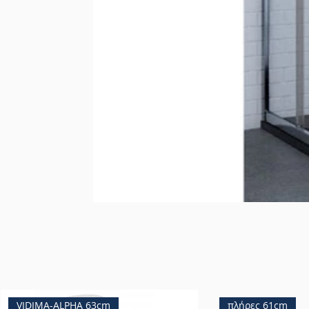
VIDIMA-ALPHA 63cm
πλήρες 61cm