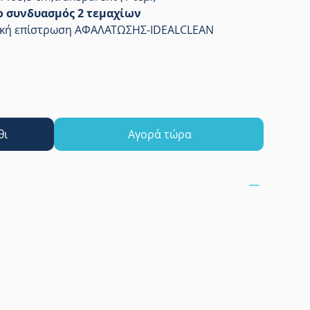
 ο συνδυασμός 2 τεμαχίων
δική επίστρωση ΑΦΑΛΑΤΩΣΗΣ-IDEALCLEAN
θι
Αγορά τώρα