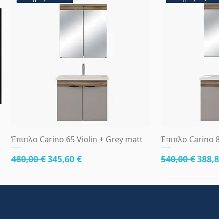
Γρήγορη προβολή
Γρήγ
Έπιπλο Carino 65 Violin + Grey matt
Έπιπλο Carino 8
Κανονική τιμή
Τιμή Έκπτωσης
Κανονική τι
Τιμή
480,00 €
345,60 €
540,00 €
388,8
κάτω μέρος 81cm
83x45
κάτω μέρος 8