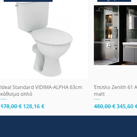
Γρήγορη προβολή
Γρήγορη
Ideal Standard VIDIMA-ALPHA 63cm
Έπιπλο Zenith 61 A
κάθισμα απλό
matt
Κανονική τιμή
Τιμή Έκπτωσης
Κανονική τιμή
Τιμή Έ
178,00 €
128,16 €
480,00 €
345,60 
κάτω μέρος 61cm
κάτω μέρος 61cm
κάτω μέρος 81cm
Πλήρες Σετ Εντοι