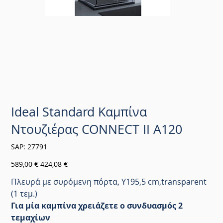
Ideal Standard Καμπίνα
Ντουζιέρας CONNECT II A120
SKU
SAP:
27791
27791
Αρχική
Τιμή
589,00 €
424,08 €
τιμή
έκπτωσης
Πλευρά με συρόμενη πόρτα, Y195,5 cm,transparent
(1 τεμ.)
Για μία καμπίνα χρειάζετε ο συνδυασμός 2
τεμαχίων