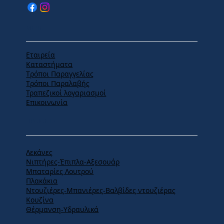
MENU
Εταιρεία
Καταστήματα
Tρόποι Παραγγελίας
Tρόποι Παραλαβής
Τραπεζικοί λογαριασμοί
Επικοινωνία
ΠΡΟΪΟΝΤΑ
Λεκάνες
Νιπτήρες-Έπιπλα-Αξεσουάρ
Μπαταρίες Λουτρού
Πλακάκια
Ντουζιέρες-Μπανιέρες-Βαλβίδες ντουζιέρας
Κουζίνα
Θέρμανση-Υδραυλικά