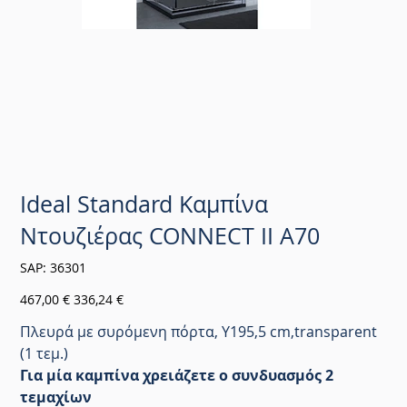
Ideal Standard Καμπίνα
Ντουζιέρας CONNECT II A70
SKU
SAP:
36301
36301
Αρχική
Τιμή
467,00 €
336,24 €
τιμή
έκπτωσης
Πλευρά με συρόμενη πόρτα, Y195,5 cm,transparent
(1 τεμ.)
Για μία καμπίνα χρειάζετε ο συνδυασμός 2
τεμαχίων