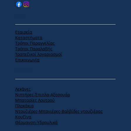
MENU
Εταιρεία
Καταστήματα
Tρόποι Παραγγελίας
Tρόποι Παραλαβής
Τραπεζικοί λογαριασμοί
Επικοινωνία
ΠΡΟΪΟΝΤΑ
Λεκάνες
Νιπτήρες-Έπιπλα-Αξεσουάρ
Μπαταρίες Λουτρού
Πλακάκια
Ντουζιέρες-Μπανιέρες-Βαλβίδες ντουζιέρας
Κουζίνα
Θέρμανση-Υδραυλικά