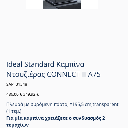
Ideal Standard Καμπίνα
Ντουζιέρας CONNECT II A75
SKU
SAP:
31348
31348
Αρχική
Τιμή
486,00 €
349,92 €
τιμή
έκπτωσης
Πλευρά με συρόμενη πόρτα, Y195,5 cm,transparent
(1 τεμ.)
Για μία καμπίνα χρειάζετε ο συνδυασμός 2
τεμαχίων