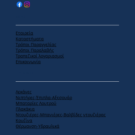
MENU
Εταιρεία
Καταστήματα
Tρόποι Παραγγελίας
Tρόποι Παραλαβής
Τραπεζικοί λογαριασμοί
Επικοινωνία
ΠΡΟΪΟΝΤΑ
Λεκάνες
Νιπτήρες-Έπιπλα-Αξεσουάρ
Μπαταρίες Λουτρού
Πλακάκια
Ντουζιέρες-Μπανιέρες-Βαλβίδες ντουζιέρας
Κουζίνα
Θέρμανση-Υδραυλικά