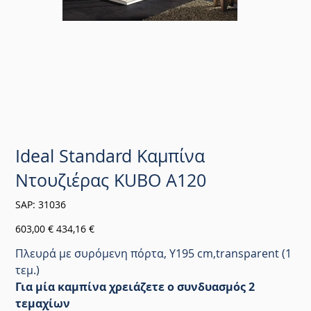
Ideal Standard Καμπίνα
Ντουζιέρας KUBO Α120
SKU
SAP:
31036
31036
Αρχική
Τιμή
603,00 €
434,16 €
τιμή
έκπτωσης
Πλευρά με συρόμενη πόρτα, Y195 cm,transparent (1
τεμ.)
Για μία καμπίνα χρειάζετε ο συνδυασμός 2
τεμαχίων