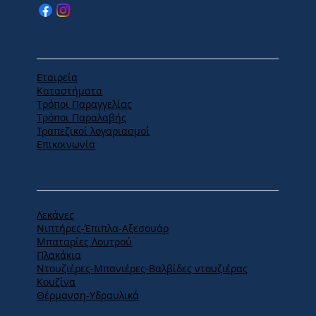
MENU
Εταιρεία
Καταστήματα
Tρόποι Παραγγελίας
Tρόποι Παραλαβής
Τραπεζικοί λογαριασμοί
Επικοινωνία
ΠΡΟΪΟΝΤΑ
Λεκάνες
Νιπτήρες-Έπιπλα-Αξεσουάρ
Μπαταρίες Λουτρού
Πλακάκια
Ντουζιέρες-Μπανιέρες-Βαλβίδες ντουζιέρας
Κουζίνα
Θέρμανση-Υδραυλικά