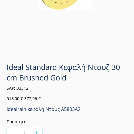
Ideal Standard Κεφαλή Ντουζ 30
cm Brushed Gold
SKU
SAP:
33312
33312
Αρχική
Τιμή
518,00 €
372,96 €
τιμή
έκπτωσης
Idealrain κεφαλή Ντους A5803A2
Ποσότητα