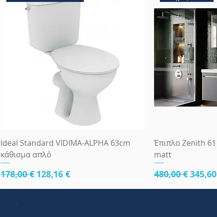
Ideal Standard VIDIMA-ALPHA 63cm
Έπιπλο Zenith 61
κάθισμα απλό
matt
Κανονική τιμή
Τιμή Έκπτωσης
Κανονική τιμ
Τιμή 
178,00 €
128,16 €
480,00 €
345,60
πλήρες 81,5cm
πλήρες 81,5cm
κάτω μέρος 81cm
κάτω μέρος 81cm
63x45
κάτω μέρος 81cm
πλήρες 65 cm
κάτω μέρος 61
κάτω μέρος 81
Πλήρες Σετ Εντ
83x45
κάτω μέρος 61