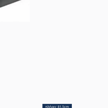
πλήρες 81,5cm