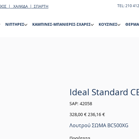
TEL: 210 41
ΘΟΣ | ΧΑΛΚΙΔΑ | ΣΠΑΡΤΗ
ΝΙΠΤΗΡΕΣ
ΚΑΜΠΙΝΕΣ-ΜΠΑΝΙΕΡΕΣ-ΣΧΑΡΕΣ
ΚΟΥΖΙΝΕΣ
ΘΕΡΜΑ
Ideal Standard C
SKU
SAP:
42058
42058
Αρχική
Τιμή
328,00 €
236,16 €
τιμή
έκπτωσης
Λουτρού ΣΩΜΑ BC500XG
Ποσότητα