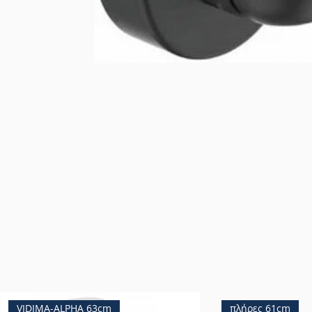
VIDIMA-ALPHA 63cm
πλήρες 61cm