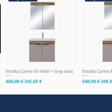
Γρήγορη προβολή
Γρήγ
Έπιπλο Carino 65 Violin + Grey matt
Έπιπλο Carino 8
Κανονική τιμή
Τιμή Έκπτωσης
Κανονική τι
Τιμή
480,00 €
345,60 €
540,00 €
388,8
κάτω μέρος 81cm
83x45
κάτω μέρος 8