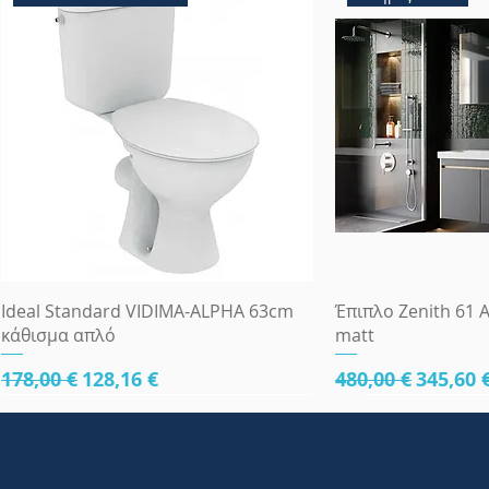
Γρήγορη προβολή
Γρήγορη
Ideal Standard VIDIMA-ALPHA 63cm
Έπιπλο Zenith 61 A
κάθισμα απλό
matt
Κανονική τιμή
Τιμή Έκπτωσης
Κανονική τιμή
Τιμή Έ
178,00 €
128,16 €
480,00 €
345,60 
κάτω μέρος 61cm
κάτω μέρος 61cm
κάτω μέρος 81cm
Πλήρες Σετ Εντοι