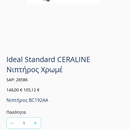
Ideal Standard CERALINE
Νιπτήρος Χρωμέ
SKU
SAP:
28586
28586
Αρχική
Τιμή
146,00 €
105,12 €
τιμή
έκπτωσης
Νιπτήρος BC192AA
Ποσότητα