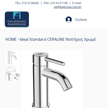
TEL: 210 4128442 | FAX: 210 4131106 | E-mail:
ag@gagroup.com.gr
Σύνδεση
HOME
>
Ideal Standard CERALINE Νιπτήρος Χρωμέ