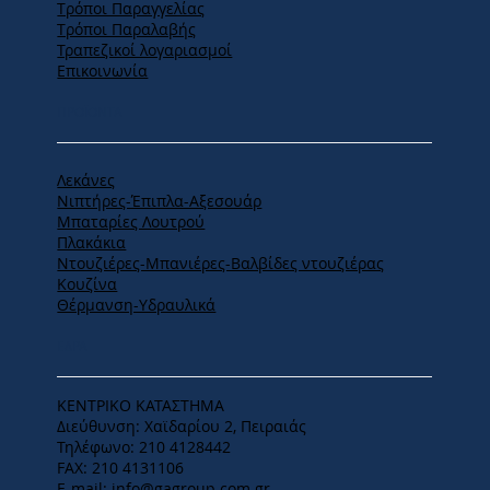
Tρόποι Παραγγελίας
Tρόποι Παραλαβής
Τραπεζικοί λογαριασμοί
Επικοινωνία
ΠΡΟΪΟΝΤΑ
Λεκάνες
Νιπτήρες-Έπιπλα-Αξεσουάρ
Μπαταρίες Λουτρού
Πλακάκια
Ντουζιέρες-Μπανιέρες-Βαλβίδες ντουζιέρας
Κουζίνα
Θέρμανση-Υδραυλικά
ΕΔΡΑ
ΚΕΝΤΡΙΚΟ ΚΑΤΑΣΤΗΜΑ
Διεύθυνση: Χαϊδαρίου 2, Πειραιάς
Τηλέφωνο: 210 4128442
FAX: 210 4131106
E-mail:
info@gagroup.com.gr