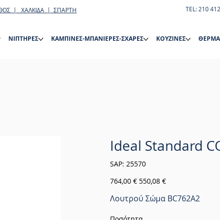
TEL: 210 41
ΘΟΣ | ΧΑΛΚΙΔΑ | ΣΠΑΡΤΗ
ΝΙΠΤΗΡΕΣ
ΚΑΜΠΙΝΕΣ-ΜΠΑΝΙΕΡΕΣ-ΣΧΑΡΕΣ
ΚΟΥΖΙΝΕΣ
ΘΕΡΜΑ
Ideal Standard 
SKU
SAP:
25570
25570
Αρχική
Τιμή
764,00 €
550,08 €
τιμή
έκπτωσης
Λουτρού Σώμα BC762A2
Ποσότητα