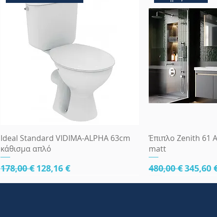
Γρήγορη προβολή
Γρήγορη
Ideal Standard VIDIMA-ALPHA 63cm
Έπιπλο Zenith 61 A
κάθισμα απλό
matt
Κανονική τιμή
Τιμή Έκπτωσης
Κανονική τιμή
Τιμή Έ
178,00 €
128,16 €
480,00 €
345,60 
κάτω μέρος 61cm
κάτω μέρος 61cm
κάτω μέρος 81cm
Πλήρες Σετ Εντοι