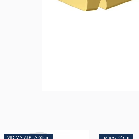
VIDIMA-ALPHA 63cm
πλήρες 61cm