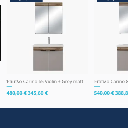
Γρήγορη προβολή
Γρήγ
Έπιπλο Carino 65 Violin + Grey matt
Έπιπλο Carino 8
Κανονική τιμή
Τιμή Έκπτωσης
Κανονική τι
Τιμή
480,00 €
345,60 €
540,00 €
388,8
κάτω μέρος 81cm
83x45
κάτω μέρος 8