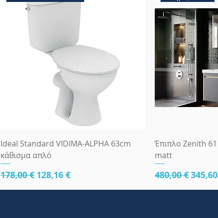
Ideal Standard VIDIMA-ALPHA 63cm
Έπιπλο Zenith 61
κάθισμα απλό
matt
Κανονική τιμή
Τιμή Έκπτωσης
Κανονική τιμ
Τιμή 
178,00 €
128,16 €
480,00 €
345,60
πλήρες 81,5cm
πλήρες 81,5cm
κάτω μέρος 81cm
κάτω μέρος 81cm
63x45
κάτω μέρος 81cm
πλήρες 65 cm
κάτω μέρος 61
κάτω μέρος 81
Πλήρες Σετ Εντ
83x45
κάτω μέρος 61