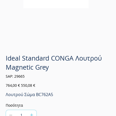
Ideal Standard CONGA Λουτρού
Magnetic Grey
SKU
SAP:
29665
29665
Αρχική
Τιμή
764,00 €
550,08 €
τιμή
έκπτωσης
Λουτρού Σώμα BC762A5
Ποσότητα