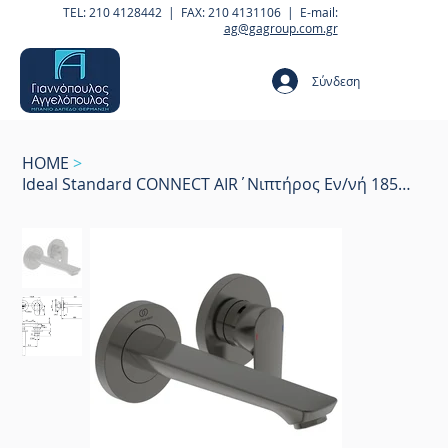
TEL: 210 4128442 | FAX: 210 4131106 | E-mail:
ag@gagroup.com.gr
Σύνδεση
HOME
>
Ideal Standard CONNECT AIR΄Νιπτήρος Εν/νή 185mm Magnetic Grey