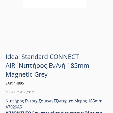
Ideal Standard CONNECT
AIR΄Νιπτήρος Εν/νή 185mm
Magnetic Grey
SKU
SAP:
14895
14895
Αρχική
Τιμή
598,00 €
430,56 €
τιμή
έκπτωσης
Νιπτήρος Εντοιχιζόμενη Εξωτερικό Μέρος 185mm
A7029A5