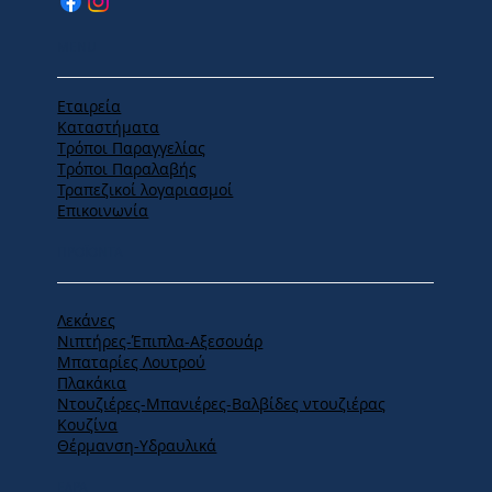
MENU
Εταιρεία
Καταστήματα
Tρόποι Παραγγελίας
Tρόποι Παραλαβής
Τραπεζικοί λογαριασμοί
Επικοινωνία
ΠΡΟΪΟΝΤΑ
Λεκάνες
Νιπτήρες-Έπιπλα-Αξεσουάρ
Μπαταρίες Λουτρού
Πλακάκια
Ντουζιέρες-Μπανιέρες-Βαλβίδες ντουζιέρας
Κουζίνα
Θέρμανση-Υδραυλικά
ΕΔΡΑ