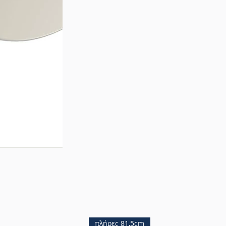
πλήρες 81,5cm