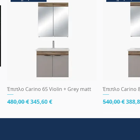
Γρήγορη προβολή
Γρήγ
Έπιπλο Carino 65 Violin + Grey matt
Έπιπλο Carino 8
Κανονική τιμή
Τιμή Έκπτωσης
Κανονική τι
Τιμή
480,00 €
345,60 €
540,00 €
388,8
κάτω μέρος 81cm
83x45
κάτω μέρος 8