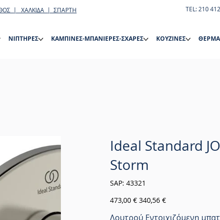
TEL: 210 41
ΘΟΣ | ΧΑΛΚΙΔΑ | ΣΠΑΡΤΗ
ΝΙΠΤΗΡΕΣ
ΚΑΜΠΙΝΕΣ-ΜΠΑΝΙΕΡΕΣ-ΣΧΑΡΕΣ
ΚΟΥΖΙΝΕΣ
ΘΕΡΜΑ
Ideal Standard J
Storm
SKU
SAP:
43321
43321
Αρχική
Τιμή
473,00 €
340,56 €
τιμή
έκπτωσης
Λουτρού Εντοιχιζόμενη μπα