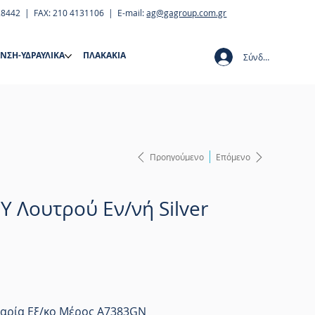
28442 | FAX: 210 4131106 | E-mail:
ag@gagroup.com.gr
ΝΣΗ-ΥΔΡΑΥΛΙΚΑ
ΠΛΑΚΑΚΙΑ
Σύνδεση
Προηγούμενο
Επόμενο
OY Λουτρού Εν/νή Silver
ταρία Εξ/κο Μέρος A7383GN