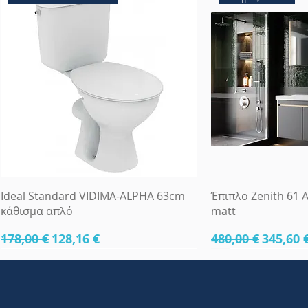
Γρήγορη προβολή
Γρήγορη
Ideal Standard VIDIMA-ALPHA 63cm
Έπιπλο Zenith 61 A
κάθισμα απλό
matt
Κανονική τιμή
Τιμή Έκπτωσης
Κανονική τιμή
Τιμή Έ
178,00 €
128,16 €
480,00 €
345,60 
κάτω μέρος 61cm
κάτω μέρος 61cm
κάτω μέρος 81cm
Πλήρες Σετ Εντοι