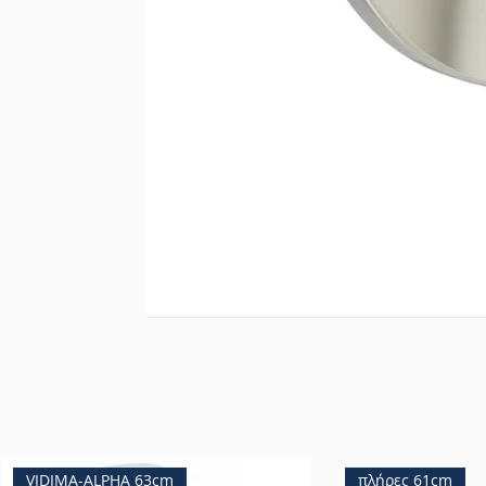
VIDIMA-ALPHA 63cm
πλήρες 61cm