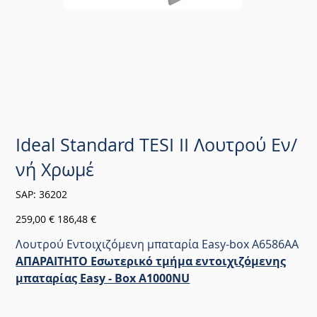
Ideal Standard TESI II Λουτρού Εν/
νή Χρωμέ
SKU
SAP:
36202
36202
Αρχική
Τιμή
259,00 €
186,48 €
τιμή
έκπτωσης
Λουτρού Εντοιχιζόμενη μπαταρία Easy-box A6586AA
ΑΠΑΡΑΙΤΗΤΟ
Εσωτερικό τμήμα εντοιχιζόμενης
μπαταρίας Easy - Box A1000NU