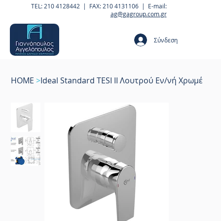
TEL: 210 4128442 | FAX: 210 4131106 | E-mail:
ag@gagroup.com.gr
Σύνδεση
HOME
>
Ideal Standard TESI II Λουτρού Εν/νή Χρωμέ