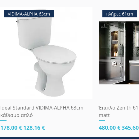
VIDIMA-ALPHA 63cm
πλήρες 61cm
Ideal Standard VIDIMA-ALPHA 63cm
Έπιπλο Zenith 61
κάθισμα απλό
matt
Κανονική τιμή
Τιμή Έκπτωσης
Κανονική τιμ
Τιμή 
178,00 €
128,16 €
480,00 €
345,60