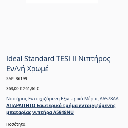
Ideal Standard TESI II Νιπτήρος
Εν/νή Χρωμέ
SKU
SAP:
36199
36199
Αρχική
Τιμή
363,00 €
261,36 €
τιμή
έκπτωσης
Νιπτήρος Εντοιχιζόμενη Εξωτερικό Μέρος A6578AA
ΑΠΑΡΑΙΤΗΤΟ
Εσωτερικό τμήμα εντοιχιζόμενης
μπαταρίας νιπτήρα A5948NU
Ποσότητα