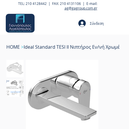
TEL: 210 4128442 | FAX: 210 4131106 | E-mail:
ag@gagroup.com.gr
Σύνδεση
HOME
>
Ideal Standard TESI II Νιπτήρος Εν/νή Χρωμέ