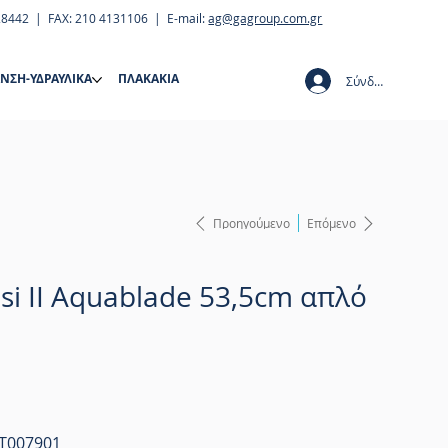
28442 | FAX: 210 4131106 | E-mail:
ag@gagroup.com.gr
ΝΣΗ-ΥΔΡΑΥΛΙΚΑ
ΠΛΑΚΑΚΙΑ
Σύνδεση
Προηγούμενο
Επόμενο
esi II Aquablade 53,5cm απλό
 T007901