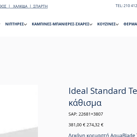
TEL: 210 41
ΘΟΣ | ΧΑΛΚΙΔΑ | ΣΠΑΡΤΗ
ΝΙΠΤΗΡΕΣ
ΚΑΜΠΙΝΕΣ-ΜΠΑΝΙΕΡΕΣ-ΣΧΑΡΕΣ
ΚΟΥΖΙΝΕΣ
ΘΕΡΜΑ
Ideal Standard T
κάθισμα
SKU
SAP:
22681+3807
22681+3807
Αρχική
Τιμή
381,00 €
274,32 €
τιμή
έκπτωσης
Λεκάνη κρεμαστή AquaBlade