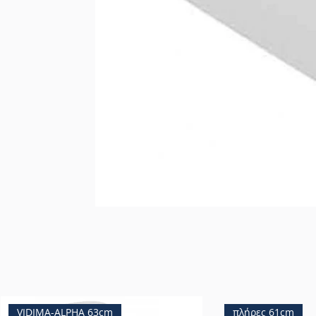
VIDIMA-ALPHA 63cm
πλήρες 61cm