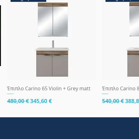
Γρήγορη προβολή
Γρήγ
Έπιπλο Carino 65 Violin + Grey matt
Έπιπλο Carino 8
Κανονική τιμή
Τιμή Έκπτωσης
Κανονική τι
Τιμή
480,00 €
345,60 €
540,00 €
388,8
κάτω μέρος 81cm
83x45
κάτω μέρος 8