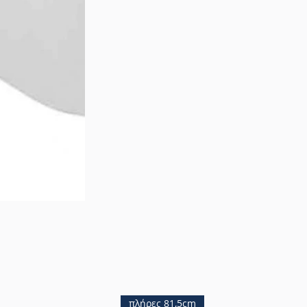
πλήρες 81,5cm