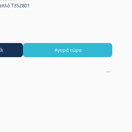
απλό T352801
θι
Αγορά τώρα