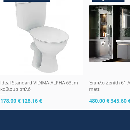
Γρήγορη προβολή
Γρήγορη
Ideal Standard VIDIMA-ALPHA 63cm
Έπιπλο Zenith 61 A
κάθισμα απλό
matt
Κανονική τιμή
Τιμή Έκπτωσης
Κανονική τιμή
Τιμή Έ
178,00 €
128,16 €
480,00 €
345,60 
κάτω μέρος 61cm
κάτω μέρος 61cm
κάτω μέρος 81cm
Πλήρες Σετ Εντοι