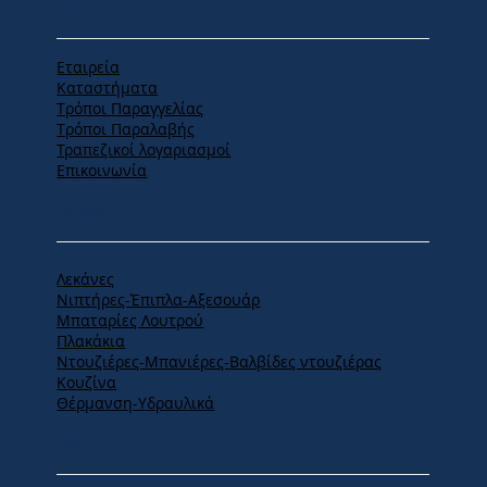
MENU
Εταιρεία
Καταστήματα
Tρόποι Παραγγελίας
Tρόποι Παραλαβής
Τραπεζικοί λογαριασμοί
Επικοινωνία
ΠΡΟΪΟΝΤΑ
Λεκάνες
Νιπτήρες-Έπιπλα-Αξεσουάρ
Μπαταρίες Λουτρού
Πλακάκια
Ντουζιέρες-Μπανιέρες-Βαλβίδες ντουζιέρας
Κουζίνα
Θέρμανση-Υδραυλικά
ΕΔΡΑ