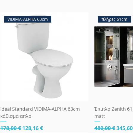
VIDIMA-ALPHA 63cm
πλήρες 61cm
Ideal Standard VIDIMA-ALPHA 63cm
Έπιπλο Zenith 61
κάθισμα απλό
matt
Κανονική τιμή
Τιμή Έκπτωσης
Κανονική τιμ
Τιμή 
178,00 €
128,16 €
480,00 €
345,60