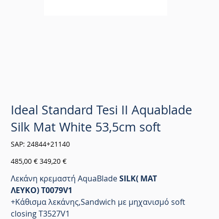
Ideal Standard Tesi II Aquablade
Silk Mat White 53,5cm soft
SKU
SAP:
24844+21140
24844+21140
Αρχική
Τιμή
485,00 €
349,20 €
τιμή
έκπτωσης
Λεκάνη κρεμαστή AquaBlade
SILK( ΜΑΤ
ΛΕΥΚΟ) T0079V1
+Κάθισμα λεκάνης,Sandwich με μηχανισμό soft
closing T3527V1