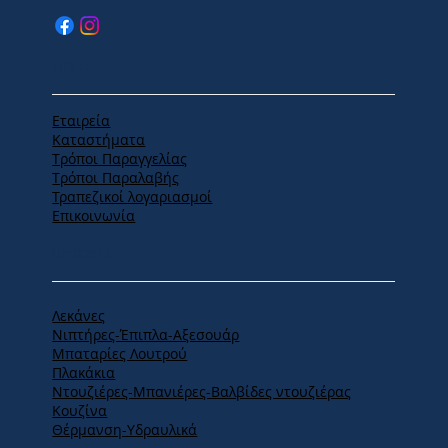
MENU
Εταιρεία
Καταστήματα
Tρόποι Παραγγελίας
Tρόποι Παραλαβής
Τραπεζικοί λογαριασμοί
Επικοινωνία
ΠΡΟΪΟΝΤΑ
Λεκάνες
Νιπτήρες-Έπιπλα-Αξεσουάρ
Μπαταρίες Λουτρού
Πλακάκια
Ντουζιέρες-Μπανιέρες-Βαλβίδες ντουζιέρας
Κουζίνα
Θέρμανση-Υδραυλικά