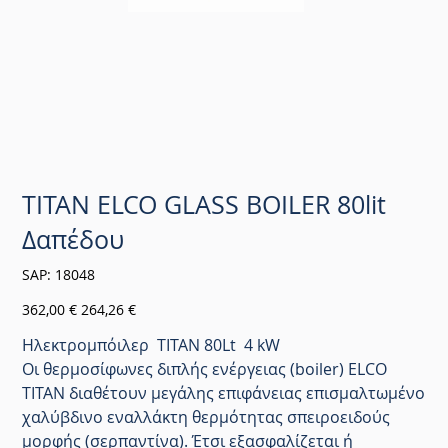
TITAN ELCO GLASS BOILER 80lit
Δαπέδου
SKU
SAP:
18048
18048
Αρχική
Τιμή
362,00 €
264,26 €
τιμή
έκπτωσης
Ηλεκτρομπόιλερ TITAN 80Lt 4 kW
Οι θερμοσίφωνες διπλής ενέργειας (boiler) ELCO
TITAN διαθέτουν μεγάλης επιφάνειας επισμαλτωμένο
χαλύβδινο εναλλάκτη θερμότητας σπειροειδούς
μορφής (σερπαντίνα). Έτσι εξασφαλίζεται ή