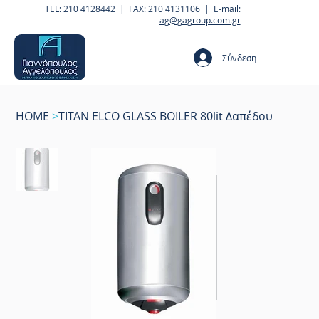
TEL: 210 4128442 | FAX: 210 4131106 | E-mail:
ag@gagroup.com.gr
Σύνδεση
HOME
>
TITAN ELCO GLASS BOILER 80lit Δαπέδου