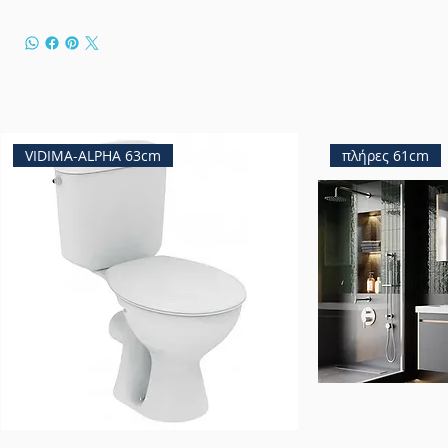
VIDIMA-ALPHA 63cm
πλήρες 61cm