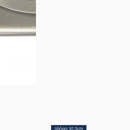
πλήρες 81,5cm