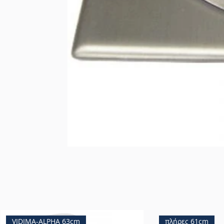
VIDIMA-ALPHA 63cm
πλήρες 61cm