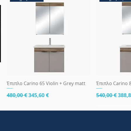
Γρήγορη προβολή
Γρήγ
Έπιπλο Carino 65 Violin + Grey matt
Έπιπλο Carino 8
Κανονική τιμή
Τιμή Έκπτωσης
Κανονική τι
Τιμή
480,00 €
345,60 €
540,00 €
388,8
κάτω μέρος 81cm
83x45
κάτω μέρος 8