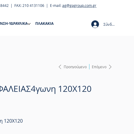
28442 | FAX: 210 4131106 | E-mail:
ag@gagroup.com.gr
ΝΣΗ-ΥΔΡΑΥΛΙΚΑ
ΠΛΑΚΑΚΙΑ
Σύνδεση
Προηγούμενο
Επόμενο
ΦΑΛΕΙΑΣ4γωνη 120Χ120
η 120Χ120