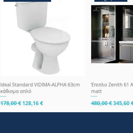
Γρήγορη προβολή
Γρήγορη
Ideal Standard VIDIMA-ALPHA 63cm
Έπιπλο Zenith 61 A
κάθισμα απλό
matt
Κανονική τιμή
Τιμή Έκπτωσης
Κανονική τιμή
Τιμή Έ
178,00 €
128,16 €
480,00 €
345,60 
κάτω μέρος 61cm
κάτω μέρος 61cm
κάτω μέρος 81cm
Πλήρες Σετ Εντοι